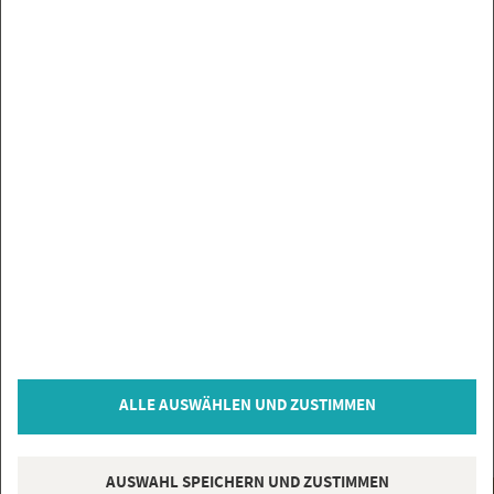
UN­SE­RE MAR­KEN
SER­VICE
SIE HABEN FRA­GEN?
IN­FOR­MA­TIO­NEN
ZAH­LUNGS­AR­TEN
VER­TRAG WI­DER­RU­FEN
© Co­py­right 2026 Flie­sen­Gi­gant, Bi­sin­gen
ALLE AUSWÄHLEN UND ZUSTIMMEN
* = inkl. MwSt., zzgl.
Ver­sand­kos­ten
AUSWAHL SPEICHERN UND ZUSTIMMEN