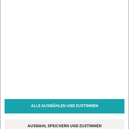
UN­SE­RE MAR­KEN
SER­VICE
SIE HABEN FRA­GEN?
IN­FOR­MA­TIO­NEN
ZAH­LUNGS­AR­TEN
VER­TRAG WI­DER­RU­FEN
© Co­py­right 2026 Flie­sen­Gi­gant, Bi­sin­gen
ALLE AUSWÄHLEN UND ZUSTIMMEN
* = inkl. MwSt., zzgl.
Ver­sand­kos­ten
AUSWAHL SPEICHERN UND ZUSTIMMEN