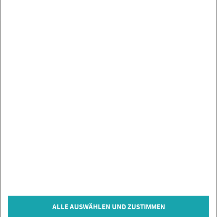
UN­SE­RE MAR­KEN
SER­VICE
SIE HABEN FRA­GEN?
IN­FOR­MA­TIO­NEN
ZAH­LUNGS­AR­TEN
VER­TRAG WI­DER­RU­FEN
© Co­py­right 2026 Flie­sen­Gi­gant, Bi­sin­gen
ALLE AUSWÄHLEN UND ZUSTIMMEN
* = inkl. MwSt., zzgl.
Ver­sand­kos­ten