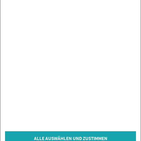
UN­SE­RE MAR­KEN
SER­VICE
SIE HABEN FRA­GEN?
IN­FOR­MA­TIO­NEN
ZAH­LUNGS­AR­TEN
VER­TRAG WI­DER­RU­FEN
© Co­py­right 2026 Flie­sen­Gi­gant, Bi­sin­gen
ALLE AUSWÄHLEN UND ZUSTIMMEN