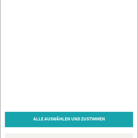
UN­SE­RE MAR­KEN
SER­VICE
SIE HABEN FRA­GEN?
IN­FOR­MA­TIO­NEN
ZAH­LUNGS­AR­TEN
VER­TRAG WI­DER­RU­FEN
© Co­py­right 2026 Flie­sen­Gi­gant, Bi­sin­gen
ALLE AUSWÄHLEN UND ZUSTIMMEN
* = inkl. MwSt., zzgl.
Ver­sand­kos­ten