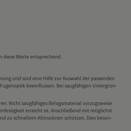
gern diese Werte ent­spre­chend.
ie­rung und sind eine Hilfe zur Aus­wahl der pas­sen­den
Fu­gen­op­tik be­ein­flus­sen. Bei saug­fä­hi­gen Un­ter­grün­
n. Nicht saug­fä­hi­ges Be­lags­ma­te­ri­al vor­zugs­wei­se
fes­tig­keit er­reicht ist. An­schlie­ßend mit mög­lichst
und zu schnel­lem Ab­trock­nen schüt­zen. Dies be­son­