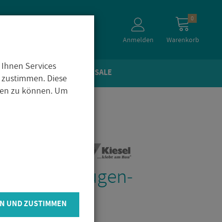
0
Anmelden
Warenkorb
 Ihnen Services
TEIN­OP­TIK
ZU­BE­HÖR
SALE
 zustimmen. Diese
igen zu können. Um
­perl Royal Fu­gen­
a­mon 5kg
N UND ZUSTIMMEN