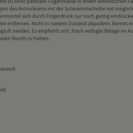
frei zu einer pastö­sen Fu­gen­mas­se in einem ein­heit­li­chen 
e­ginn des Antrock­nens mit der Schwamm­schei­be mit mög­lich
­gen­mör­tel sich durch Fin­ger­druck nur noch ge­ring ein­drü­cken
e ent­fer­nen. Nicht in nas­sem Zu­stand ab­pu­dern. Be­reits ein
ft mei­den. Es emp­fiehlt sich, frisch ver­fug­te Be­lä­ge im Au­ß
s­sen feucht zu hal­ten.
be­reich
und)