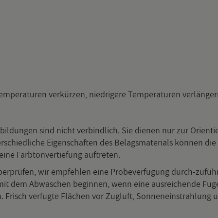
m­pe­ra­tu­ren ver­kür­zen, nied­ri­ge­re Tem­pe­ra­tu­ren ver­län­
l­dun­gen sind nicht ver­bind­lich. Sie die­nen nur zur Ori­en­t
r­schied­li­che Ei­gen­schaf­ten des Be­lags­ma­te­ri­als kön­nen die 
ine Farb­ton­ver­tie­fung auf­tre­ten.
ber­prü­fen, wir emp­feh­len eine Pro­be­ver­fu­gung durch-zu­füh­re
 mit dem Ab­wa­schen be­gin­nen, wenn eine aus­rei­chen­de Fu­gen­
risch ver­fug­te Flä­chen vor Zug­luft, Son­nen­ein­strah­lung 