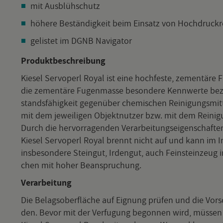
mit Aus­blüh­schutz
hö­he­re Be­stän­dig­keit beim Ein­satz von Hoch­druck­re
ge­lis­tet im DGNB Na­vi­ga­tor
Pro­dukt­be­schrei­bung
Kie­sel Serv­o­perl Royal ist eine hoch­fes­te, ze­men­tä­
die ze­men­tä­re Fu­gen­mas­se be­son­de­re Kenn­wer­te be­züg
stands­fä­hig­keit ge­gen­über che­mi­schen Rei­ni­gungs­mi
mit dem je­wei­li­gen Ob­jekt­nut­zer bzw. mit dem Rei­ni­gun
Durch die her­vor­ra­gen­den Ver­ar­bei­tungs­ei­gen­schaf­
Kie­sel Serv­o­perl Royal brennt nicht auf und kann im In­n
ins­be­son­de­re Stein­gut, Ir­den­gut, auch Fein­stein­ze
chen mit hoher Be­an­spru­chung.
Ver­ar­bei­tung
Die Be­lags­ober­flä­che auf Eig­nung prü­fen und die Vor­schr
den. Bevor mit der Ver­fu­gung be­gon­nen wird, müs­sen d