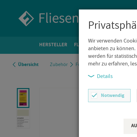
Privatsphä
Wir verwenden Cookie
HER­STEL­LER
FLIE­SEN­WELT
BO­DEN­FLIE­
anbieten zu können. 
werden für statistis
mehr zu erfahren, le
Über­sicht
Zu­be­hör
Fu­gen­mas­se
Kie­sel Serv­o
Details
Notwendig
AU