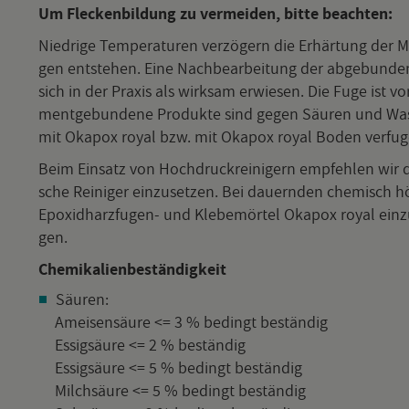
Um Fle­cken­bil­dung zu ver­mei­den, bitte be­ach­ten:
Nied­ri­ge Tem­pe­ra­tu­ren ver­zö­gern die Er­här­tung de
gen ent­ste­hen. Eine Nach­be­ar­bei­tung der ab­ge­bun­d
sich in der Pra­xis als wirk­sam er­wie­sen. Die Fuge is
ment­ge­bun­de­ne Pro­duk­te sind gegen Säu­ren und Was­se
mit Oka­pox royal bzw. mit Oka­pox royal Boden ver­fu­g
Beim Ein­satz von Hoch­druck­rei­ni­gern emp­feh­len wir die
sche Rei­ni­ger ein­zu­set­zen. Bei dau­ern­den che­misch hö­h
Epo­xid­harz­fu­gen- und Kle­be­mör­tel Oka­pox royal ein­zu
gen.
Che­mi­ka­li­en­be­stän­dig­keit
Säu­ren:
Amei­sen­säu­re <= 3 % be­dingt be­stän­dig
Es­sig­säu­re <= 2 % be­stän­dig
Es­sig­säu­re <= 5 % be­dingt be­stän­dig
Milch­säu­re <= 5 % be­dingt be­stän­dig