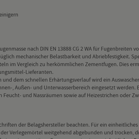
i­ni­gern
re Fu­gen­mas­se nach DIN EN 13888 CG 2 WA für Fu­gen­brei­ten vo
­lich me­cha­ni­scher Be­last­bar­keit und Ab­rieb­fes­tig­keit. Spe
t­teln im Ver­gleich zu her­kömm­li­chen Ze­ment­fu­gen. Dies er­m
gs­mit­tel-Lie­fe­ran­ten.
ten und dem schnel­len Er­här­tungs­ver­lauf wird ein Aus­wa­sche
en-, Au­ßen- und Un­ter­was­ser­be­reich ein­ge­setzt wer­den. Es
ug in Feucht- und Nass­räu­men sowie auf Hei­zestri­chen oder Zwi
if­ten der Be­lags­her­stel­ler be­ach­ten. Für ein ein­heit­li­ches
er Ver­le­ge­mör­tel weit­ge­hend ab­ge­bun­den und tro­cken, d