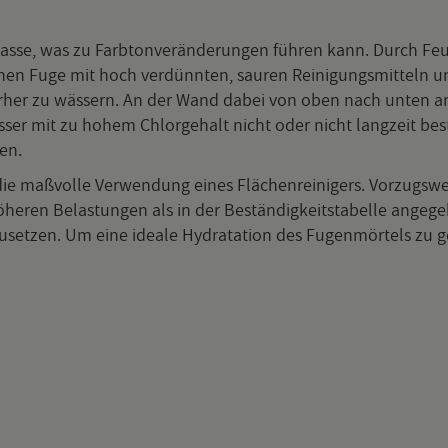
r Masse, was zu Farb­ton­ver­än­de­run­gen füh­ren kann. Durch F
e­nen Fuge mit hoch ver­dünn­ten, sau­ren Rei­ni­gungs­mit­teln
t vor­her zu wäs­sern. An der Wand dabei von oben nach unten ar
r mit zu hohem Chlor­ge­halt nicht oder nicht lang­zeit be­stän­
en.
 maß­vol­le Ver­wen­dung eines Flä­chen­rei­ni­gers. Vor­zugs­wei­se
e­ren Be­las­tun­gen als in der Be­stän­dig­keits­ta­bel­le an­ge­ge­b
­set­zen. Um eine idea­le Hy­drata­ti­on des Fu­gen­mör­tels zu ge­