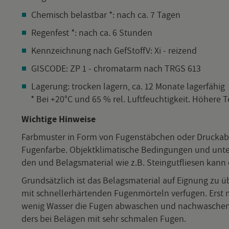
Che­misch be­last­bar *: nach ca. 7 Tagen
Re­gen­fest *: nach ca. 6 Stun­den
Kenn­zeich­nung nach GefStoffV: Xi - rei­zend
GIS­CODE: ZP 1 - chro­mat­arm nach TRGS 613
La­ge­rung: tro­cken la­gern, ca. 12 Mo­na­te la­ger­fä­hig
* Bei +20°C und 65 % rel. Luft­feuch­tig­keit. Hö­he­re Te
Wich­ti­ge Hin­wei­se
Farb­mus­ter in Form von Fu­gen­stäb­chen oder Druck­ab­bi
Fu­gen­far­be. Ob­jekt­kli­ma­ti­sche Be­din­gun­gen und un­te
den und Be­lags­ma­te­ri­al wie z.B. Stein­gut­flie­sen kann e
Grund­sätz­lich ist das Be­lags­ma­te­ri­al auf Eig­nung zu ü
mit schnel­ler­här­ten­den Fu­gen­mör­teln ver­fu­gen. Erst
wenig Was­ser die Fugen ab­wa­schen und nach­wa­schen. F
ders bei Be­lä­gen mit sehr schma­len Fugen.