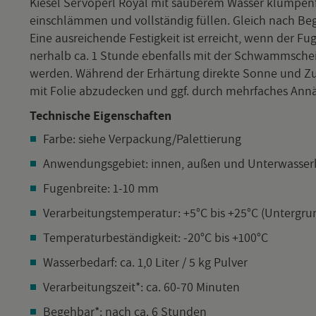
Kie­sel Serv­o­perl Royal mit sau­be­rem Was­ser klum­pen­
ein­schläm­men und voll­stän­dig fül­len. Gleich nach B
Eine aus­rei­chen­de Fes­tig­keit ist er­reicht, wenn der Fu
ner­halb ca. 1 Stun­de eben­falls mit der Schwamm­schei­b
wer­den. Wäh­rend der Er­här­tung di­rek­te Sonne und Zug­lu
mit Folie ab­zu­de­cken und ggf. durch mehr­fa­ches An­nä
Tech­ni­sche Ei­gen­schaf­ten
Farbe: siehe Ver­pa­ckung/Pa­let­tie­rung
An­wen­dungs­ge­biet: innen, außen und Un­ter­was­ser­
Fu­gen­brei­te: 1-10 mm
Ver­ar­bei­tungs­tem­pe­ra­tur: +5°C bis +25°C (Un­ter­gr
Tem­pe­ra­tur­be­stän­dig­keit: -20°C bis +100°C
Was­ser­be­darf: ca. 1,0 Liter / 5 kg Pul­ver
Ver­ar­bei­tungs­zeit*: ca. 60-70 Mi­nu­ten
Be­geh­bar*: nach ca. 6 Stun­den