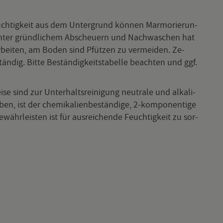
euch­tig­keit aus dem Un­ter­grund kön­nen Mar­mo­rie­run­
 unter gründ­li­chem Ab­scheu­ern und Nach­wa­schen hat
­bei­ten, am Boden sind Pfüt­zen zu ver­mei­den. Ze­
dig. Bitte Be­stän­dig­keits­ta­bel­le be­ach­ten und ggf.
 sind zur Un­ter­halts­rei­ni­gung neu­tra­le und al­ka­li­
en, ist der che­mi­ka­li­en­be­stän­di­ge, 2-kom­po­nen­ti­ge
währ­leis­ten ist für aus­rei­chen­de Feuch­tig­keit zu sor­