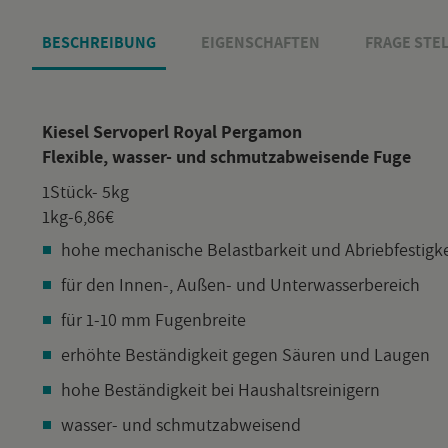
BE­SCHREI­BUNG
EI­GEN­SCHAF­TEN
FRAGE STEL
Kie­sel Serv­o­perl Royal Per­ga­mon
Fle­xi­ble, was­ser- und schmutz­ab­wei­sen­de Fuge
1Stück- 5kg
1kg-6,86€
hohe me­cha­ni­sche Be­last­bar­keit und Ab­rieb­fes­tig­k
für den In­nen-, Au­ßen- und Un­ter­was­ser­be­reich
für 1-10 mm Fu­gen­brei­te
er­höh­te Be­stän­dig­keit gegen Säu­ren und Lau­gen
hohe Be­stän­dig­keit bei Haus­halts­rei­ni­gern
was­ser- und schmutz­ab­wei­send