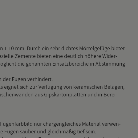
n 1-10 mm. Durch ein sehr dich­tes Mör­tel­ge­fü­ge bie­tet
­zi­el­le Ze­men­te bie­ten eine deut­lich hö­he­re Wi­der­
ög­licht die ge­nann­ten Ein­satz­be­rei­che in Ab­stim­mung
n der Fugen ver­hin­dert.
 eig­net sich zur Ver­fu­gung von ke­ra­mi­schen Be­lä­gen,
­schen­wän­den aus Gips­kar­ton­plat­ten und in Be­rei­
 Fu­gen­farb­bild nur char­gen­glei­ches Ma­te­ri­al ver­wen­
ie Fugen sau­ber und gleich­mä­ßig tief sein.