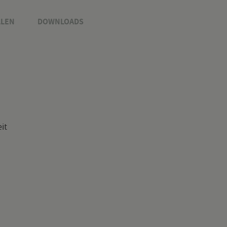
­LEN
DOWN­LOADS
eit