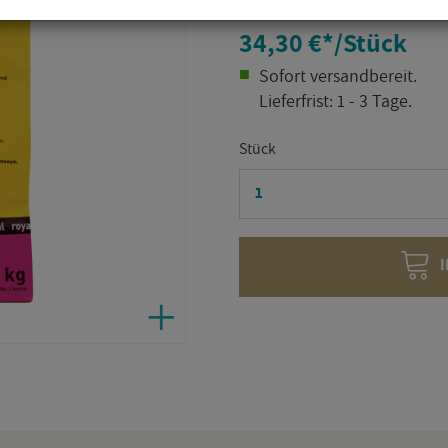
34,30 €
*
/Stück
So­fort ver­sand­be­reit.
Lie­fer­frist: 1 - 3 Tage.
Stück
I