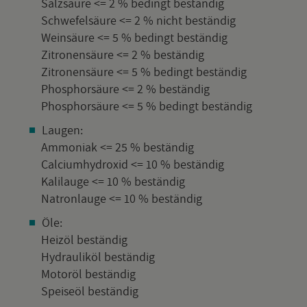
Salz­säu­re <= 2 % be­dingt be­stän­dig
Schwe­fel­säu­re <= 2 % nicht be­stän­dig
Wein­säu­re <= 5 % be­dingt be­stän­dig
Zi­tro­nen­säu­re <= 2 % be­stän­dig
Zi­tro­nen­säu­re <= 5 % be­dingt be­stän­dig
Phos­phor­säu­re <= 2 % be­stän­dig
Phos­phor­säu­re <= 5 % be­dingt be­stän­dig
Lau­gen:
Am­mo­ni­ak <= 25 % be­stän­dig
Cal­ci­um­hy­droxid <= 10 % be­stän­dig
Ka­li­lau­ge <= 10 % be­stän­dig
Na­tron­lau­ge <= 10 % be­stän­dig
Öle:
Heiz­öl be­stän­dig
Hy­drau­lik­öl be­stän­dig
Mo­tor­öl be­stän­dig
Spei­se­öl be­stän­dig