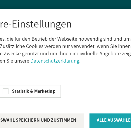
re-Einstellungen
s, die für den Betrieb der Webseite notwendig sind und um
SEN
WAND­FLIE­SEN
AUS­SEN­FLIE­SEN
DE­KO­RE
NA­TUR­S
Zusätzliche Cookies werden nur verwendet, wenn Sie ihnen
che Zwecke genutzt und um Ihnen individuelle Angebote ze
sen Sie unsere
Datenschutzerklärung
.
­perl Royal Fu­gen­mas­se Per­ga­mon 5kg
KIE­SEL BAU­CHE­MIE
Statistik & Marketing
Kie­sel Serv­o
mas­se Per­g
SWAHL SPEICHERN UND ZUSTIMMEN
ALLE AUSWÄHLE
Ar­ti­kel­num­mer:
14606