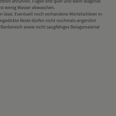
Farb­ton an­rüh­ren. Fugen erst quer und dann dia­go­nal
st wenig Was­ser ab­wa­schen.
 lässt. Even­tu­ell noch vor­han­de­ne Mör­tel­schlei­er in­
­ge­dick­te Reste dür­fen nicht noch­mals an­ge­rührt
en­be­reich sowie nicht saug­fä­hi­ges Be­lags­ma­te­ri­al