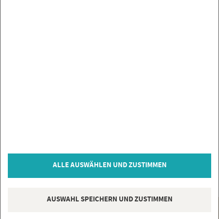
Elios Ceramica Bodenfliese Slate Grey 60x120cm
rektifiziert
45,82 €
*
/m²
ALLE AUSWÄHLEN UND ZUSTIMMEN
AUSWAHL SPEICHERN UND ZUSTIMMEN
@
Hot­lin