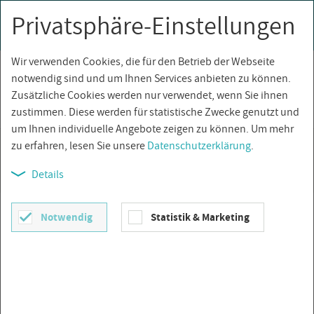
Privatsphäre-Einstellungen
0
Togg
navi
Wir verwenden Cookies, die für den Betrieb der Webseite
notwendig sind und um Ihnen Services anbieten zu können.
Zusätzliche Cookies werden nur verwendet, wenn Sie ihnen
zustimmen. Diese werden für statistische Zwecke genutzt und
um Ihnen individuelle Angebote zeigen zu können. Um mehr
zu erfahren, lesen Sie unsere
Datenschutzerklärung
.
GLAS­BOH­RER
Details
Notwendig
Statistik & Marketing
Glas­boh­rer – Die bes­ten Werk­zeu­
ge für prä­zi­ses Boh­ren in Glas und
Ke­ra­mik
Ein Glas­boh­rer ist ein spe­zi­el­les Werk­zeug, das für das