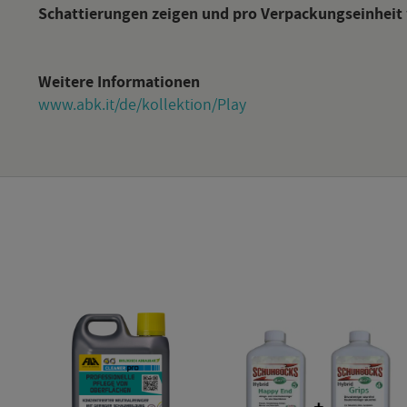
Schat­tie­run­gen zei­gen und pro Ver­pa­ckungs­ein­heit 
Wei­te­re In­for­ma­tio­nen
www.​abk.​it/​de/​kollektion/​Play