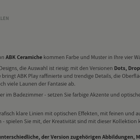
­LEN
on
ABK Ce­ra­mi­che
kom­men Farbe und Mus­ter in Ihre vier 
e­signs, die Aus­wahl ist rie­sig: mit den Ver­sio­nen
Dots, Drops
e
bringt ABK Play raf­fi­nier­te und tren­di­ge De­tails, die Ober­flä­
ich viele Lau­nen der Fan­ta­sie ab.
der im Ba­de­zim­mer - set­zen Sie far­bi­ge Ak­zen­te und op­ti­s
a­fisch klare Li­ni­en mit op­ti­schen Ef­fek­ten, mit fei­nen und 
 spie­len Sie mit, der Krea­ti­vi­tät sind mit die­ser Kol­lek­ti­o
­ter­schied­li­che, der Ver­si­on zu­ge­hö­ri­gen Ab­bil­dun­gen,