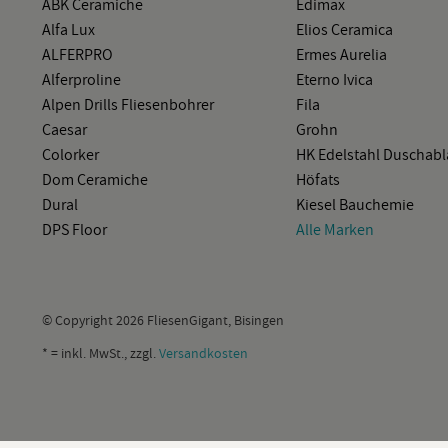
ABK Ce­ra­mi­che
Edi­max
Alfa Lux
Elios Ce­ra­mi­ca
AL­FER­PRO
Ermes Au­re­lia
Al­fer­pro­li­ne
Eter­no Ivica
Alpen Drills Flie­sen­boh­rer
Fila
Cae­sar
Grohn
Co­lor­ker
HK Edel­stahl Du­sch­ab­
Dom Ce­ra­mi­che
Hö­f­ats
Dural
Kie­sel Bau­che­mie
DPS Floor
Alle Mar­ken
© Co­py­right 2026 Flie­sen­Gi­gant, Bi­sin­gen
* = inkl. MwSt., zzgl.
Ver­sand­kos­ten