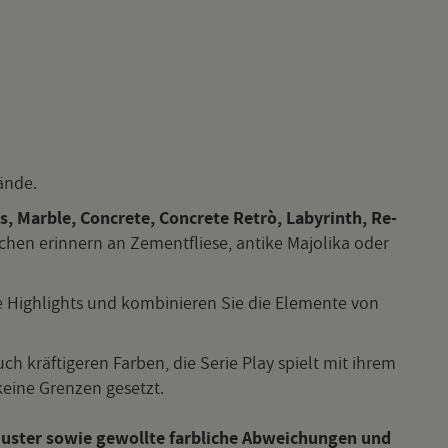
Wände.
, Marb­le, Con­cre­te, Con­cre­te Retrò, La­by­rinth, Re-
chen er­in­nern an Ze­ment­flie­se, an­ti­ke Ma­jo­li­ka oder
che High­lights und kom­bi­nie­ren Sie die Ele­men­te von
auch kräf­ti­ge­ren Far­ben, die Serie Play spielt mit ihrem
n keine Gren­zen ge­setzt.
 Mus­ter sowie ge­woll­te farb­li­che Ab­wei­chun­gen und