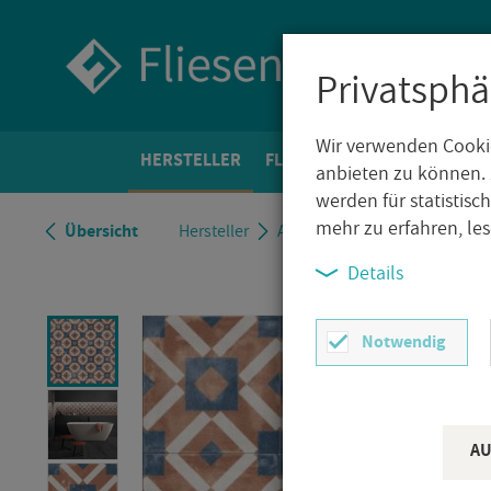
Privatsphä
Wir verwenden Cookie
HER­STEL­LER
FLIE­SEN­WELT
BO­DEN­FLIE­
anbieten zu können. 
werden für statistis
mehr zu erfahren, le
Über­sicht
Her­stel­ler
ABK Ce­ra­mi­che
ABK Ce­ra­
Details
Notwendig
AU