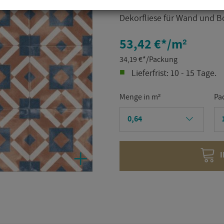
De­kor­flie­se für Wand und 
53,42 €
*
/m²
34,19
€
*
/Packung
Lie­fer­frist: 10 - 15 Tage.
Menge in m²
Pa
I