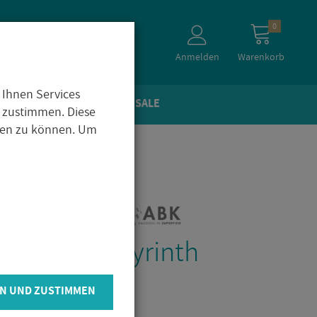
0
Anmelden
Warenkorb
 Ihnen Services
TEIN­OP­TIK
ZU­BE­HÖR
SALE
 zustimmen. Diese
igen zu können. Um
he Play La­by­rinth
cm
N UND ZUSTIMMEN