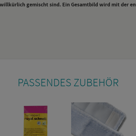
will­kür­lich ge­mischt sind. Ein Ge­samt­bild wird mit der ent
PAS­SEN­DES ZU­BE­HÖR