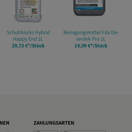
Schuh­böcks Hy­brid
Rei­ni­gungs­mit­tel Fila De­
Happy End 1L
ter­dek Pro 1L
29,73 €
*
/Stück
19,09 €
*
/Stück
O­NEN
ZAH­LUNGS­AR­TEN