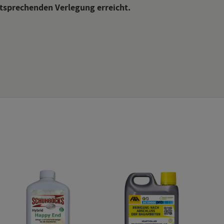
­spre­chen­den Ver­le­gung er­reicht.