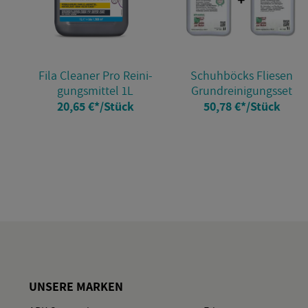
Fila Clea­ner Pro Rei­ni­
Schuh­böcks Flie­sen
gungs­mit­tel 1L
Grund­rei­ni­gungs­set
20,65 €
*
/Stück
50,78 €
*
/Stück
UN­SE­RE MAR­KEN