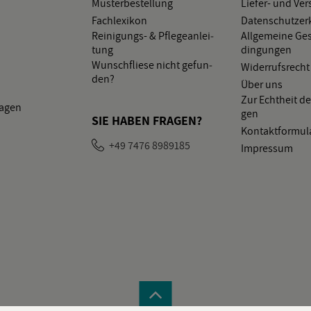
Mus­ter­be­stel­lung
Lie­fer- und Ver
Fach­le­xi­kon
Da­ten­schutz­er­
Rei­ni­gungs- & Pfle­ge­an­lei­
All­ge­mei­ne Ge­
tung
din­gun­gen
Wunsch­flie­se nicht ge­fun­
Wi­der­rufs­recht
den?
Über uns
Zur Echt­heit de
la­gen
gen
SIE HABEN FRA­GEN?
Kon­takt­for­mu­l
+49 7476 8989185
Im­pres­sum