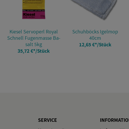
Kie­sel Serv­o­perl Royal
Schuh­böcks Igel­mop
Schnell Fu­gen­mas­se Ba­
40cm
salt 5kg
12,65 €
*
/Stück
35,72 €
*
/Stück
SER­VICE
IN­FOR­MA­TI