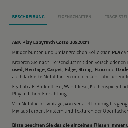
BE­SCHREI­BUNG
EI­GEN­SCHAF­TEN
FRAGE STEL
ABK Play La­by­rinth Cotto 20x20cm
Mit der bun­ten und um­fang­rei­chen Kol­lek­ti­on
PLAY
v
Kre­ieren Sie nach Her­zens­lust mit den ver­schie­de­nen D
used, He­ri­ta­ge, Car­pet, Edge, String, Etno
und
Oxid
auch la­ckier­te Me­tall­far­ben und de­cken dabei un­end­l
Egal ob als Bo­den­flie­se, Wand­flie­se, Kü­chen­spie­gel o
Play mit Ihrer Ein­rich­tung.
Von
Me­tal­lic
bis
Vin­ta­ge
,
von ver­spielt blu­mig bis geo­gr
Mix aus Far­ben, Mus­tern und Tex­tu­ren der Ober­flä­chen -
Bitte be­ach­ten Sie das die ein­zel­nen Flie­sen immer un