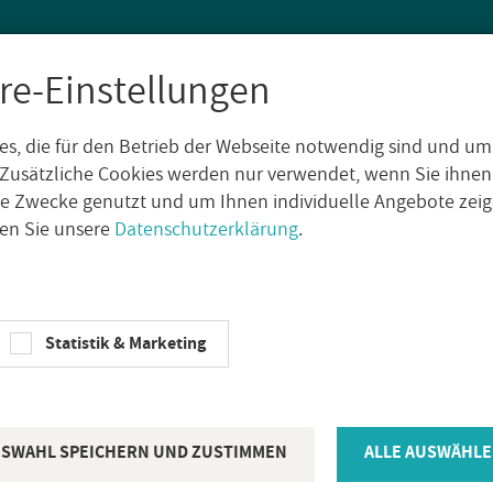
re-Einstellungen
s, die für den Betrieb der Webseite notwendig sind und um
SEN
WAND­FLIE­SEN
AUS­SEN­FLIE­SEN
DE­KO­RE
NA­TUR­S
Zusätzliche Cookies werden nur verwendet, wenn Sie ihnen
che Zwecke genutzt und um Ihnen individuelle Angebote ze
sen Sie unsere
Datenschutzerklärung
.
mi­che Play
ABK Ce­ra­mi­che Play La­by­rinth Cotto 20x20cm
ABK CE­RA­MI­CHE
Statistik & Marketing
ABK Ce­ra­mi­c
Cotto 20x20
SWAHL SPEICHERN UND ZUSTIMMEN
ALLE AUSWÄHLE
Ar­ti­kel­num­mer:
0003370