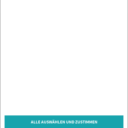
UN­SE­RE MAR­KEN
SER­VICE
SIE HABEN FRA­GEN?
IN­FOR­MA­TIO­NEN
ZAH­LUNGS­AR­TEN
VER­TRAG WI­DER­RU­FEN
© Co­py­right 2026 Flie­sen­Gi­gant, Bi­sin­gen
ALLE AUSWÄHLEN UND ZUSTIMMEN
* = inkl. MwSt., zzgl.
Ver­sand­kos­ten