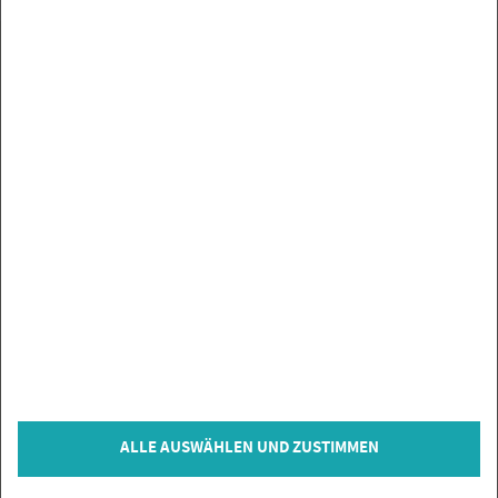
UN­SE­RE MAR­KEN
SER­VICE
SIE HABEN FRA­GEN?
IN­FOR­MA­TIO­NEN
ZAH­LUNGS­AR­TEN
VER­TRAG WI­DER­RU­FEN
© Co­py­right 2026 Flie­sen­Gi­gant, Bi­sin­gen
ALLE AUSWÄHLEN UND ZUSTIMMEN
* = inkl. MwSt., zzgl.
Ver­sand­kos­ten