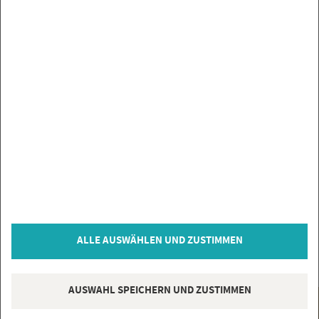
ALLE AUSWÄHLEN UND ZUSTIMMEN
AUSWAHL SPEICHERN UND ZUSTIMMEN
@
Hot­lin