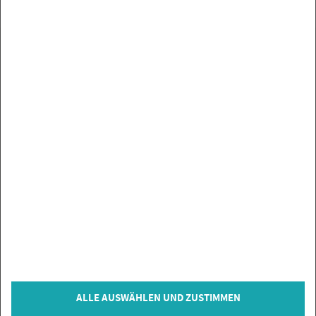
UN­SE­RE MAR­KEN
SER­VICE
SIE HABEN FRA­GEN?
IN­FOR­MA­TIO­NEN
ZAH­LUNGS­AR­TEN
VER­TRAG WI­DER­RU­FEN
© Co­py­right 2026 Flie­sen­Gi­gant, Bi­sin­gen
ALLE AUSWÄHLEN UND ZUSTIMMEN
* = inkl. MwSt., zzgl.
Ver­sand­kos­ten