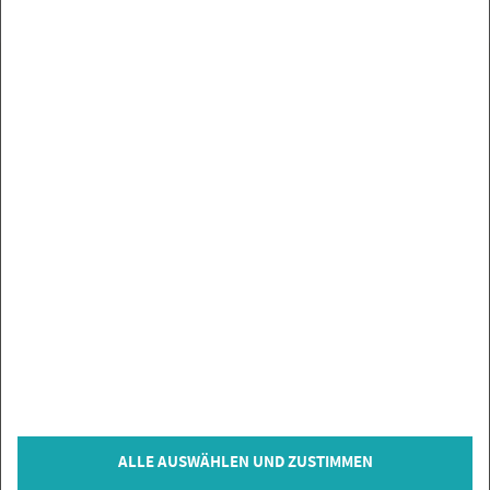
UN­SE­RE MAR­KEN
SER­VICE
SIE HABEN FRA­GEN?
IN­FOR­MA­TIO­NEN
ZAH­LUNGS­AR­TEN
VER­TRAG WI­DER­RU­FEN
© Co­py­right 2026 Flie­sen­Gi­gant, Bi­sin­gen
ALLE AUSWÄHLEN UND ZUSTIMMEN
* = inkl. MwSt., zzgl.
Ver­sand­kos­ten