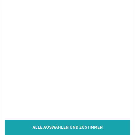
UN­SE­RE MAR­KEN
SER­VICE
SIE HABEN FRA­GEN?
IN­FOR­MA­TIO­NEN
ZAH­LUNGS­AR­TEN
VER­TRAG WI­DER­RU­FEN
© Co­py­right 2026 Flie­sen­Gi­gant, Bi­sin­gen
ALLE AUSWÄHLEN UND ZUSTIMMEN
* = inkl. MwSt., zzgl.
Ver­sand­kos­ten