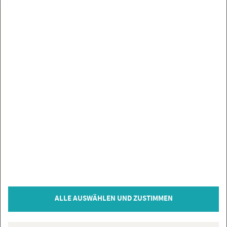
UN­SE­RE MAR­KEN
SER­VICE
SIE HABEN FRA­GEN?
IN­FOR­MA­TIO­NEN
ZAH­LUNGS­AR­TEN
VER­TRAG WI­DER­RU­FEN
© Co­py­right 2026 Flie­sen­Gi­gant, Bi­sin­gen
ALLE AUSWÄHLEN UND ZUSTIMMEN
* = inkl. MwSt., zzgl.
Ver­sand­kos­ten