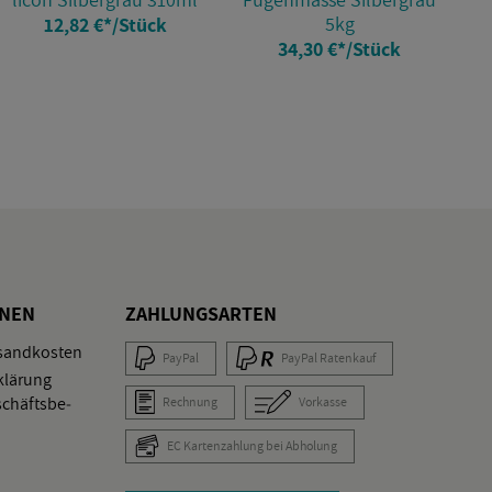
5kg
12,82 €
*
/Stück
34,30 €
*
/Stück
O­NEN
ZAH­LUNGS­AR­TEN
­sand­kos­ten
Pay­Pal
Pay­Pal Ra­ten­kauf
klä­rung
schäfts­be­
Rech­nung
Vor­kas­se
EC Kar­ten­zah­lung bei Ab­ho­lung