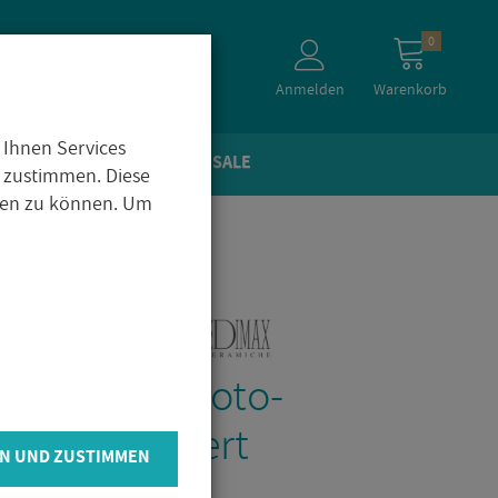
0
Anmelden
Warenkorb
 Ihnen Services
TEIN­OP­TIK
ZU­BE­HÖR
SALE
 zustimmen. Diese
igen zu können. Um
­flie­se Iro Lo­to-
m rek­ti­fi­ziert
N UND ZUSTIMMEN