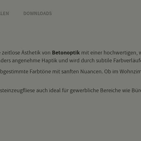
­LEN
DOWN­LOADS
 zeit­lo­se Äs­the­tik von
Be­to­n­op­tik
mit einer hoch­wer­ti­gen, 
­ders an­ge­neh­me Hap­tik und wird durch sub­ti­le Farb­ver­läu­f
 ab­ge­stimm­te Farb­tö­ne mit sanf­ten Nu­an­cen. Ob im Wohn­zi
stein­zeug­flie­se auch ideal für ge­werb­li­che Be­rei­che wie Büros