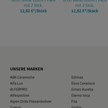
mit 2 Stck.
mit 2 Stck.
12,82 €
*
/Stück
12,82 €
*
/Stück
UN­SE­RE MAR­KEN
ABK Ce­ra­mi­che
Edi­max
Alfa Lux
Elios Ce­ra­mi­ca
AL­FER­PRO
Ermes Au­re­lia
Al­fer­pro­li­ne
Eter­no Ivica
Alpen Drills Flie­sen­boh­rer
Fila
Cae­sar
Grohn