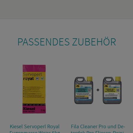
PAS­SEN­DES ZU­BE­HÖR
Kie­sel Serv­o­perl Royal
Fila Clea­ner Pro und De­
Fu­gen­mas­se Weiss 5kg
ter­dek Pro Flie­sen-Rei­ni­