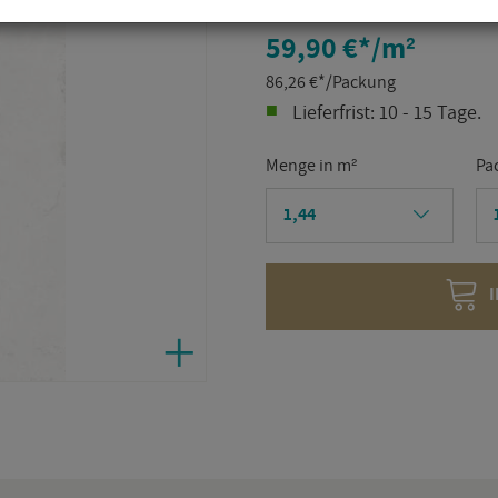
59,90 €
*
/m²
86,26
€
*
/Packung
Lie­fer­frist: 10 - 15 Tage.
Menge in m²
Pa
I