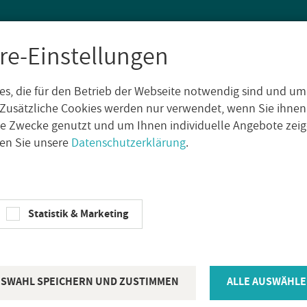
re-Einstellungen
s, die für den Betrieb der Webseite notwendig sind und um
SEN
WAND­FLIE­SEN
AUS­SEN­FLIE­SEN
DE­KO­RE
NA­TUR­S
Zusätzliche Cookies werden nur verwendet, wenn Sie ihnen
che Zwecke genutzt und um Ihnen individuelle Angebote ze
sen Sie unsere
Datenschutzerklärung
.
o-Whi­te 60x120cm rek­ti­fi­ziert
EDI­MAX
Statistik & Marketing
Edi­max Bo­den
Whi­te 60x120c
SWAHL SPEICHERN UND ZUSTIMMEN
ALLE AUSWÄHLE
Ar­ti­kel­num­mer:
6QA6