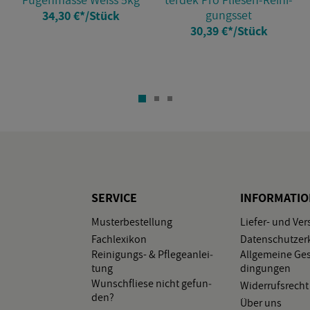
gungs­set
34,30 €
*
/Stück
30,39 €
*
/Stück
SER­VICE
IN­FOR­MA­TI
Mus­ter­be­stel­lung
Lie­fer- und Ver
Fach­le­xi­kon
Da­ten­schutz­er­
Rei­ni­gungs- & Pfle­ge­an­lei­
All­ge­mei­ne Ge­
tung
din­gun­gen
Wunsch­flie­se nicht ge­fun­
Wi­der­rufs­recht
den?
Über uns