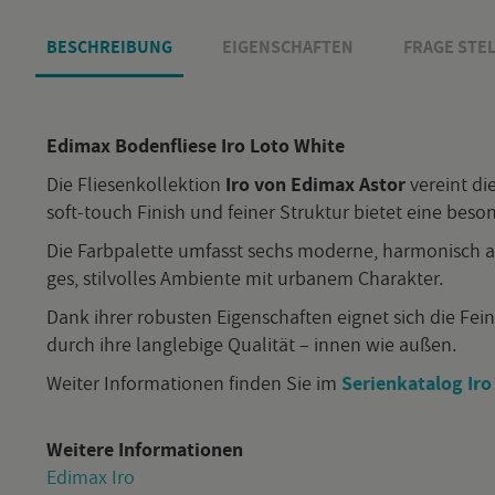
BE­SCHREI­BUNG
EI­GEN­SCHAF­TEN
FRAGE STEL
Edi­max
Bo­den­flie­se Iro Loto White
Die Flie­sen­kol­lek­ti­on
Iro von Edi­max Astor
ver­eint die
soft-touch Fi­nish und fei­ner Struk­tur bie­tet eine be­son
Die Farb­pa­let­te um­fasst sechs mo­der­ne, har­mo­nisch
ges, stil­vol­les Am­bi­en­te mit ur­ba­nem Cha­rak­ter.
Dank ihrer ro­bus­ten Ei­gen­schaf­ten eig­net sich die Fein­
durch ihre lang­le­bi­ge Qua­li­tät – innen wie außen.
Wei­ter In­for­ma­tio­nen fin­den Sie im
Se­ri­en­ka­ta­log Iro
Wei­te­re In­for­ma­tio­nen
Edi­max Iro