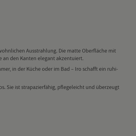
wohn­li­chen Aus­strah­lung. Die matte Ober­flä­che mit
e an den Kan­ten ele­gant ak­zen­tu­iert.
m­mer, in der Küche oder im Bad – Iro schafft ein ru­hi­
. Sie ist stra­pa­zier­fä­hig, pfle­ge­leicht und über­zeugt