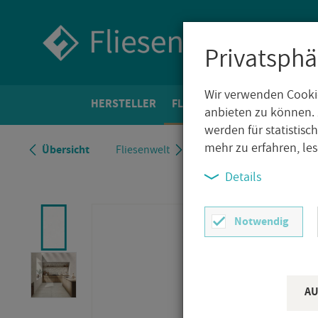
Privatsphä
Wir verwenden Cookie
HER­STEL­LER
FLIE­SEN­WELT
BO­DEN­FLIE­
anbieten zu können. 
werden für statistis
mehr zu erfahren, le
Über­sicht
Flie­sen­welt
Edi­max Bo­den­flie­se Iro Lo­t
Details
Notwendig
AU