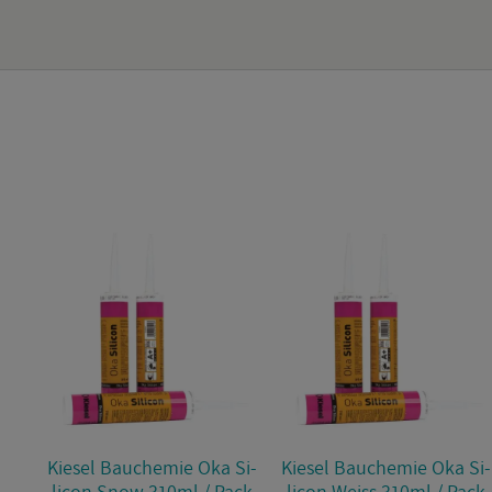
Kie­sel Bau­che­mie Oka Si­
Kie­sel Bau­che­mie Oka Si­
li­con Snow 310ml / Pack
li­con Weiss 310ml / Pack