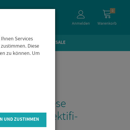
0
Anmelden
Warenkorb
 Ihnen Services
TEIN­OP­TIK
ZU­BE­HÖR
SALE
 zustimmen. Diese
igen zu können. Um
ca Bo­den­flie­se
l 30x60cm rek­ti­fi­
N UND ZUSTIMMEN