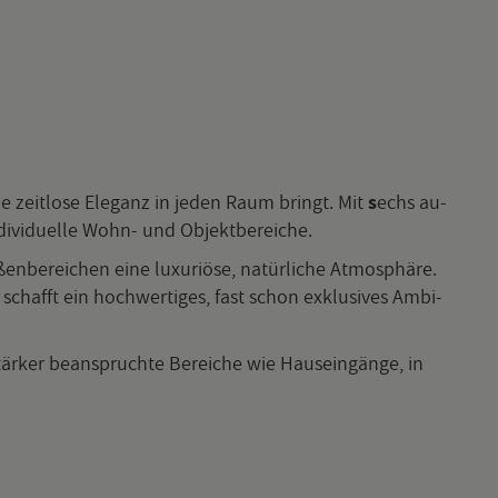
k, die zeit­lo­se Ele­ganz in jeden Raum bringt. Mit
s
echs au­
­di­vi­du­el­le Wohn- und Ob­jekt­be­rei­che.
­be­rei­chen eine lu­xu­riö­se, na­tür­li­che At­mo­sphä­re.
– schafft ein hoch­wer­ti­ges, fast schon ex­klu­si­ves Am­bi­
tär­ker be­an­spruch­te Be­rei­che wie Haus­ein­gän­ge, in