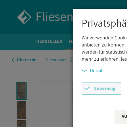
Privatsphä
Wir verwenden Cookie
HER­STEL­LER
FLIE­SEN­WELT
BO­DEN­FLIE­
anbieten zu können. 
werden für statistis
mehr zu erfahren, le
Über­sicht
Flie­sen­welt
Flie­sen in Na­tur­stein­op­tik
Details
Notwendig
AU