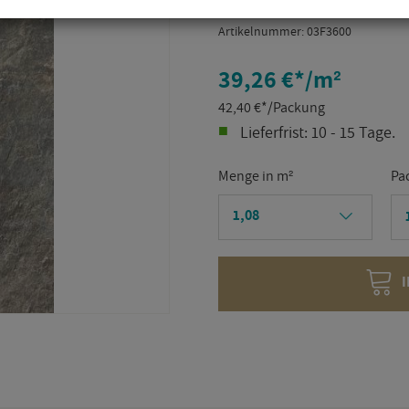
Ar­ti­kel­num­mer:
03F3600
39,26 €
*
/m²
42,40
€
*
/Packung
Lie­fer­frist: 10 - 15 Tage.
Menge in m²
Pa
I