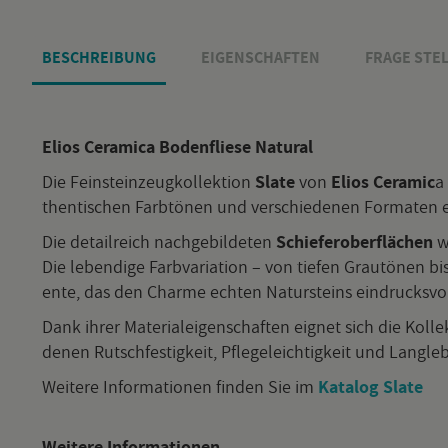
BE­SCHREI­BUNG
EI­GEN­SCHAF­TEN
FRAGE STEL
Elios Ce­ra­mi­ca Bo­den­flie­se Na­tu­ral
Die Fein­stein­zeug­kol­lek­ti­on
Slate
von
Elios Ce­ra­mic
a 
then­ti­schen Farb­tö­nen
und
ver­schie­de­nen For­ma­ten
e
Die de­tail­reich nach­ge­bil­de­ten
Schie­fe­r­ober­flä­chen
we
Die le­ben­di­ge Farb­va­ria­ti­on – von tie­fen Grau­tö­nen b
en­te, das den Charme ech­ten Na­tur­steins ein­drucks­voll
Dank ihrer Ma­te­ri­al­ei­gen­schaf­ten eig­net sich die Kol
denen Rutsch­fes­tig­keit, Pfle­ge­leich­tig­keit und Lang­le­
Wei­te­re In­for­ma­tio­nen fin­den Sie im
Ka­ta­log Slate
Wei­te­re In­for­ma­tio­nen