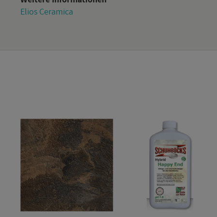
Elios Ce­ra­mi­ca