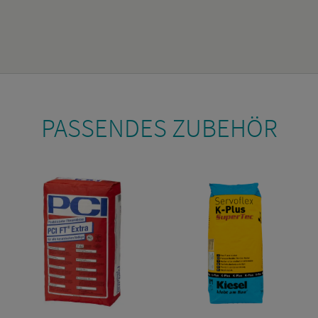
PAS­SEN­DES ZU­BE­HÖR