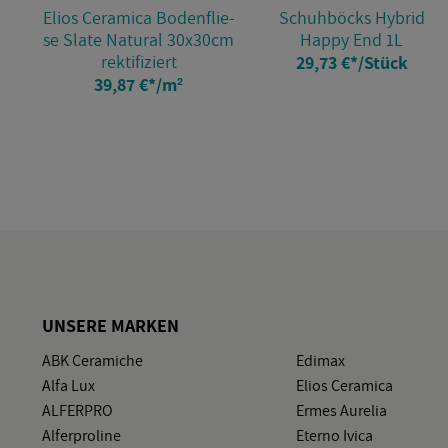
Elios Ce­ra­mi­ca Bo­den­flie­
Schuh­böcks Hy­brid
se Slate Na­tu­ral 30x30cm
Happy End 1L
rek­ti­fi­ziert
29,73 €
*
/Stück
39,87 €
*
/m²
UN­SE­RE MAR­KEN
ABK Ce­ra­mi­che
Edi­max
Alfa Lux
Elios Ce­ra­mi­ca
AL­FER­PRO
Ermes Au­re­lia
Al­fer­pro­li­ne
Eter­no Ivica