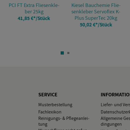
PCI FT Extra Flie­sen­kle­
Kie­sel Bau­che­mie Flie­
ber 25kg
sen­kle­ber Ser­vof­lex K-
Plus Su­per­Tec 20kg
41,85 €
*
/Stück
50,02 €
*
/Stück
SER­VICE
IN­FOR­MA­TI
Mus­ter­be­stel­lung
Lie­fer- und Ver
Fach­le­xi­kon
Da­ten­schutz­er­
Rei­ni­gungs- & Pfle­ge­an­lei­
All­ge­mei­ne Ge­
tung
din­gun­gen