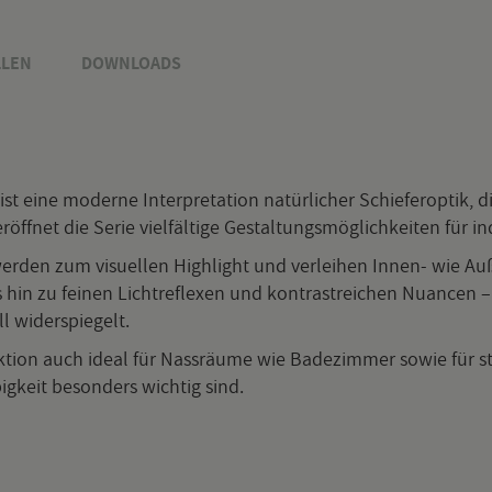
­LEN
DOWN­LOADS
ist eine mo­der­ne In­ter­pre­ta­ti­on na­tür­li­cher Schie­fer­op­ti
r­öff­net die Serie viel­fäl­ti­ge Ge­stal­tungs­mög­lich­kei­ten für in
r­den zum vi­su­el­len High­light und ver­lei­hen In­nen- wie Au­ßen
is hin zu fei­nen Licht­re­fle­xen und kon­trast­rei­chen Nu­an­cen 
 wi­der­spie­gelt.
­lek­ti­on auch ideal für Nass­räu­me wie Ba­de­zim­mer sowie für s
big­keit be­son­ders wich­tig sind.