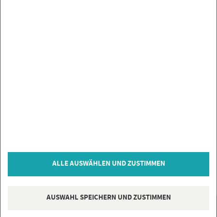
ALLE AUSWÄHLEN UND ZUSTIMMEN
Edimax Home Darkpeat Terracottaoptik 40x40cm
rektifiziert
AUSWAHL SPEICHERN UND ZUSTIMMEN
@
Hot­lin
57,50 €
*
/m²