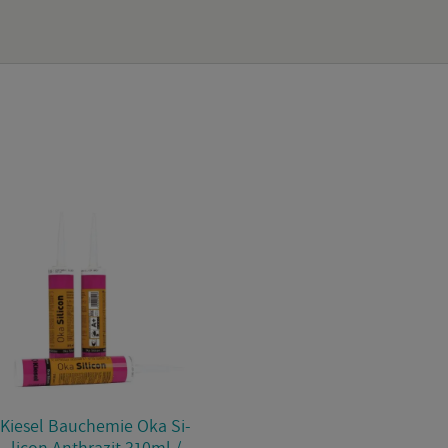
Kie­sel Bau­che­mie Oka Si­
li­con An­thra­zit 310ml /