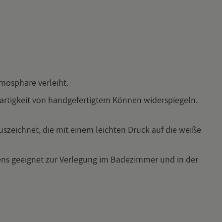
mo­sphä­re ver­leiht.
ar­tig­keit von hand­ge­fer­tig­tem Kön­nen wi­der­spie­geln.
aus­zeich­net, die mit einem leich­ten Druck auf die weiße
ens ge­eig­net zur Ver­le­gung im Ba­de­zim­mer und in der