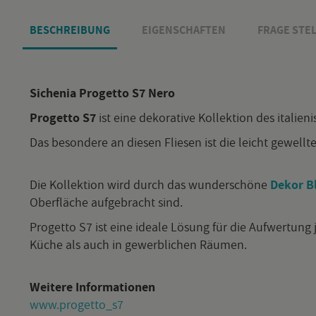
BE­SCHREI­BUNG
EI­GEN­SCHAF­TEN
FRAGE STEL
Si­che­nia Pro­get­to S7 Nero
Pro­get­to S7
ist eine de­ko­ra­ti­ve Kol­lek­ti­on des ita­lie­
Das be­son­de­re an die­sen Flie­sen ist die leicht ge­well­t
Die Kol­lek­ti­on wird durch das wun­der­schö­ne
Dekor B
Ober­flä­che auf­ge­bracht sind.
Pro­get­to S7 ist eine idea­le Lö­sung für die Auf­wer­tun
Küche als auch in ge­werb­li­chen Räu­men.
Wei­te­re In­for­ma­tio­nen
www.​proget­to_s7