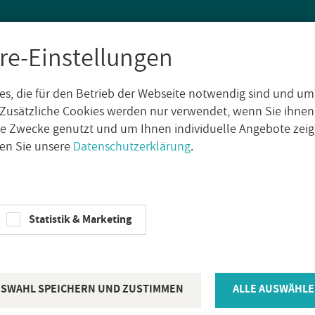
re-Einstellungen
s, die für den Betrieb der Webseite notwendig sind und um
SEN
WAND­FLIE­SEN
AUS­SEN­FLIE­SEN
DE­KO­RE
NA­TUR­S
Zusätzliche Cookies werden nur verwendet, wenn Sie ihnen
che Zwecke genutzt und um Ihnen individuelle Angebote ze
sen Sie unsere
Datenschutzerklärung
.
che­nia Pro­get­to S7 Wand­flie­sen Nero 8x41cm
SI­CHE­NIA
Statistik & Marketing
Si­che­nia Pro
sen Nero 8x
SWAHL SPEICHERN UND ZUSTIMMEN
ALLE AUSWÄHLE
Ar­ti­kel­num­mer:
188899