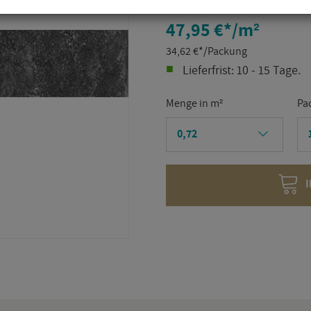
47,95 €
*
/m²
34,62
€
*
/Packung
Lie­fer­frist: 10 - 15 Tage.
Menge in m²
Pa
I