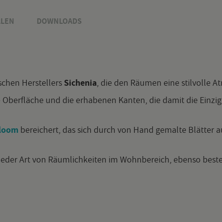
­LEN
DOWN­LOADS
ni­schen Her­stel­lers
Si­che­nia
, die den Räu­men eine stil­vol­le At­
e Ober­flä­che und die er­ha­be­nen Kan­ten, die damit die Ein­zig­
loom
be­rei­chert, das sich durch von Hand ge­mal­te Blät­ter 
g jeder Art von Räum­lich­kei­ten im Wohn­be­reich, eben­so bes­t