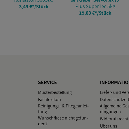
Plus Su­per­Tec 5kg
3,49 €
*
/Stück
15,83 €
*
/Stück
SER­VICE
IN­FOR­MA­TI
Mus­ter­be­stel­lung
Lie­fer- und Ver
Fach­le­xi­kon
Da­ten­schutz­er­
Rei­ni­gungs- & Pfle­ge­an­lei­
All­ge­mei­ne Ge­
tung
din­gun­gen
Wunsch­flie­se nicht ge­fun­
Wi­der­rufs­recht
den?
Über uns