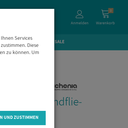
0
Anmelden
Warenkorb
 Ihnen Services
TEIN­OP­TIK
ZU­BE­HÖR
SALE
 zustimmen. Diese
igen zu können. Um
­get­to S7 Wand­flie­
41cm
N UND ZUSTIMMEN