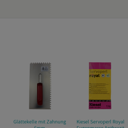
Glät­te­kel­le mit Zah­nung
Kie­sel Serv­o­perl Royal
6mm
Fu­gen­mas­se An­thra­zit