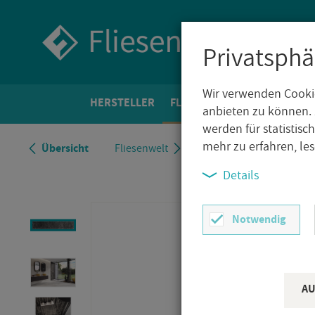
Privatsphä
Wir verwenden Cookie
HER­STEL­LER
FLIE­SEN­WELT
BO­DEN­FLIE­
anbieten zu können. 
werden für statistis
mehr zu erfahren, le
Über­sicht
Flie­sen­welt
Vin­ta­ge De­kor­flie­sen
Si­
Details
Notwendig
AU