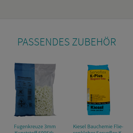
PAS­SEN­DES ZU­BE­HÖR
Fu­gen­kreu­ze 3mm
Kie­sel Bau­che­mie Flie­
Kunst­stoff 500Stk.
sen­kle­ber Ser­vof­lex K-