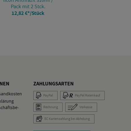
Pack mit 2 Stck.
12,82 €
*
/Stück
O­NEN
ZAH­LUNGS­AR­TEN
­sand­kos­ten
Pay­Pal
Pay­Pal Ra­ten­kauf
klä­rung
schäfts­be­
Rech­nung
Vor­kas­se
EC Kar­ten­zah­lung bei Ab­ho­lung