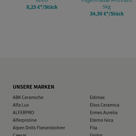
5kg
8,25 €
*
/Stück
34,30 €
*
/Stück
UN­SE­RE MAR­KEN
ABK Ce­ra­mi­che
Edi­max
Alfa Lux
Elios Ce­ra­mi­ca
AL­FER­PRO
Ermes Au­re­lia
Al­fer­pro­li­ne
Eter­no Ivica
Alpen Drills Flie­sen­boh­rer
Fila
Cae­sar
Grohn