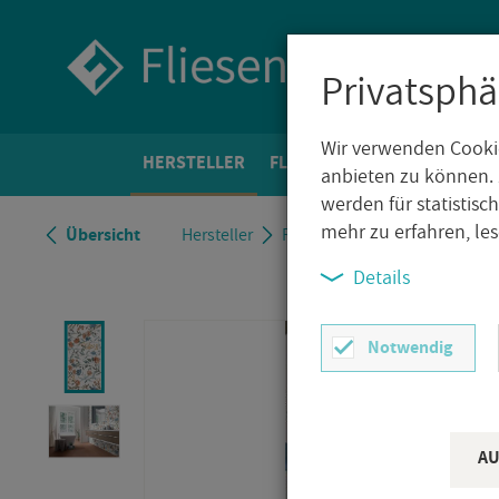
Privatsphä
Wir verwenden Cookie
HER­STEL­LER
FLIE­SEN­WELT
BO­DEN­FLIE­
anbieten zu können. 
werden für statistis
mehr zu erfahren, le
Über­sicht
Her­stel­ler
Ragno
Ragno De­co­ra
R
Details
Notwendig
AU