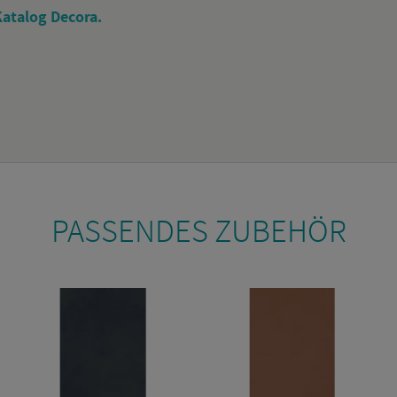
a­ta­log De­co­ra.
PAS­SEN­DES ZU­BE­HÖR