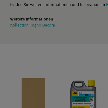
Fin­den Sie wei­te­re In­for­ma­tio­nen und In­spi­ra­ti­on im
K
Wei­te­re In­for­ma­tio­nen
Kollec­tion Ragno De­co­ra