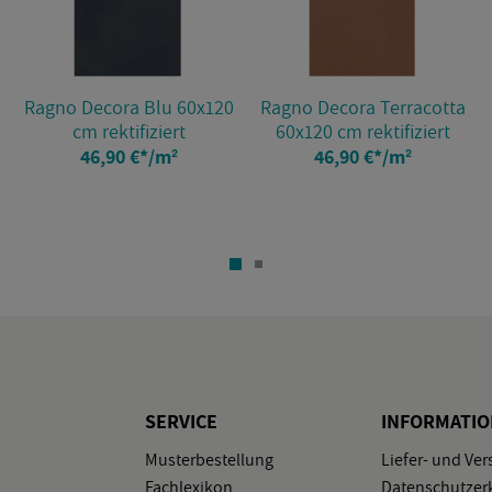
Ragno De­co­ra Blu 60x120
Ragno De­co­ra Ter­ra­cot­ta
cm rek­ti­fi­ziert
60x120 cm rek­ti­fi­ziert
46,90 €
*
/m²
46,90 €
*
/m²
SER­VICE
IN­FOR­MA­TI
Mus­ter­be­stel­lung
Lie­fer- und Ver
Fach­le­xi­kon
Da­ten­schutz­er­