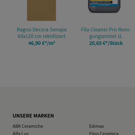
Ragno De­co­ra Sena­pe
Fila Clea­ner Pro Rei­ni­
60x120 cm rek­ti­fi­ziert
gungs­mit­tel 1L
46,90 €
*
/m²
20,65 €
*
/Stück
UN­SE­RE MAR­KEN
ABK Ce­ra­mi­che
Edi­max
Alfa Lux
Elios Ce­ra­mi­ca