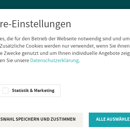
re-Einstellungen
s, die für den Betrieb der Webseite notwendig sind und um
SEN
WAND­FLIE­SEN
AUS­SEN­FLIE­SEN
DE­KO­RE
NA­TUR­S
Zusätzliche Cookies werden nur verwendet, wenn Sie ihnen
che Zwecke genutzt und um Ihnen individuelle Angebote ze
sen Sie unsere
Datenschutzerklärung
.
agno De­co­ra De­kor­flie­se Fizzy 60x120 cm rek­ti­fi­ziert
Statistik & Marketing
RAGNO
Ragno De­co­ra
60x120 cm rek­t
SWAHL SPEICHERN UND ZUSTIMMEN
ALLE AUSWÄHLE