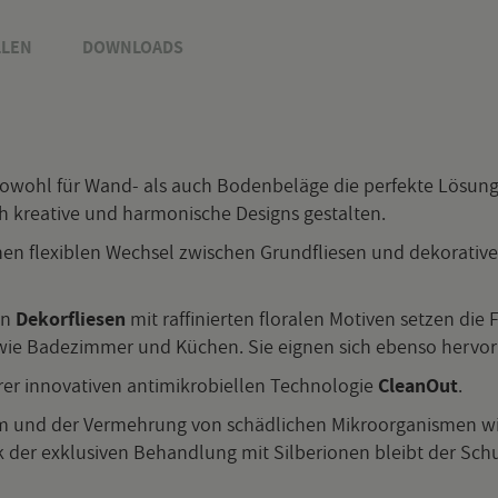
­LEN
DOWN­LOADS
so­wohl für Wand- als auch Bo­den­be­lä­ge die per­fek­te Lö­sung. 
rea­ti­ve und har­mo­ni­sche De­signs ge­stal­ten.
nen fle­xi­blen Wech­sel zwi­schen Grund­flie­sen und de­ko­ra­ti­ve
en
De­kor­flie­sen
mit raf­fi­nier­ten flo­ra­len Mo­ti­ven set­zen die F
a­de­zim­mer und Kü­chen. Sie eig­nen sich eben­so her­vor­ra
in­no­va­ti­ven an­ti­mi­kro­bi­el­len Tech­no­lo­gie
Clea­nOut
.
 und der Ver­meh­rung von schäd­li­chen Mi­kro­or­ga­nis­men wie 
 der ex­klu­si­ven Be­hand­lung mit Sil­be­rio­nen bleibt der Schu