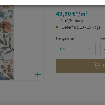
Ar­ti­kel­num­mer:
R9QG
49,90 €
*
/m²
71,86
€
*
/Packung
Lie­fer­frist: 10 - 15 Tage.
Menge in m²
Pa
I