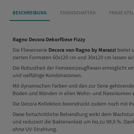
BE­SCHREI­BUNG
EI­GEN­SCHAF­TEN
FRAGE STEL
Ragno De­co­ra De­kor­flie­se Fizzy
Die Flie­sen­se­rie
De­co­ra von Ragno by Ma­raz­zi
bie­tet 
zier­ten For­ma­ten 60x120 cm und 30x120 cm las­sen sich k
Die Ro­bust­heit der Fein­stein­zeug­flie­sen er­mög­licht ei
und viel­fäl­ti­ge Kom­bi­na­tio­nen.
Mit dy­na­mi­schen Far­ben und den zur Serie ge­hö­ren­d
Böden und Wän­den in allen Wohn- und Nass­räu­men wie B
Die De­co­ra Kol­lek­ti­on be­ein­druckt zudem noch mit ihrer 
Diese fort­schritt­li­che Be­hand­lung wirkt dem Wachs­tum
und re­du­ziert die Bak­te­ri­en­last um bis zu 99,9 %. Dank
ohne UV-Strah­lung.