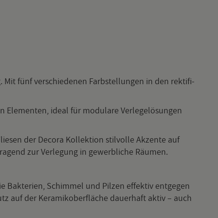
Mit fünf ver­schie­de­nen Farbstel­lun­gen in den rek­ti­fi­
n Ele­men­ten, ideal für mo­du­la­re Ver­le­ge­lö­sun­gen
lie­sen der De­co­ra Kol­lek­ti­on stil­vol­le Ak­zen­te auf
­gend zur Ver­le­gung in ge­werb­li­che Räu­men.
Bak­te­ri­en, Schim­mel und Pil­zen ef­fek­tiv ent­ge­gen
tz auf der Ke­ra­mi­ko­ber­flä­che dau­er­haft aktiv – auch