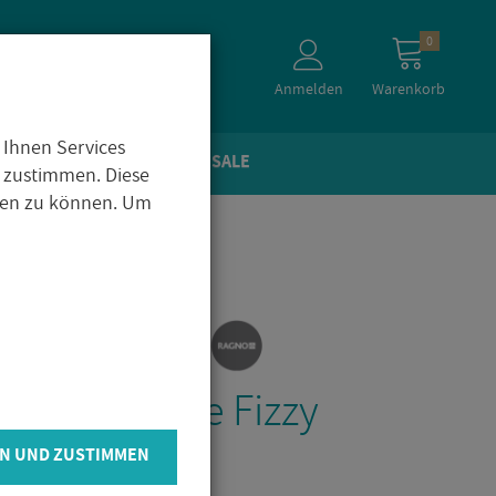
0
Anmelden
Warenkorb
 Ihnen Services
TEIN­OP­TIK
ZU­BE­HÖR
SALE
 zustimmen. Diese
igen zu können. Um
 De­kor­flie­se Fizzy
i­fi­ziert
N UND ZUSTIMMEN