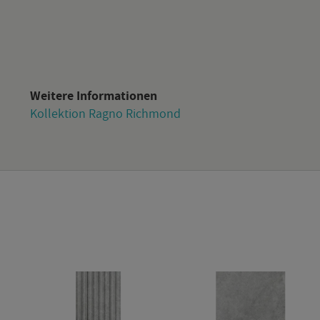
Wei­te­re In­for­ma­tio­nen
Kol­lek­ti­on Ragno Richmond