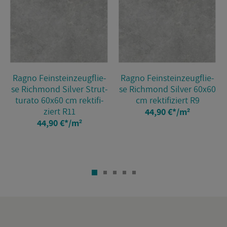
Ragno Fein­stein­zeug­flie­
Ragno Fein­stein­zeug­flie­
se Richmond Sil­ver Strut­
se Richmond Sil­ver 60x60
tura­to 60x60 cm rek­ti­fi­
cm rek­ti­fi­ziert R9
ziert R11
44,90 €
*
/m²
44,90 €
*
/m²