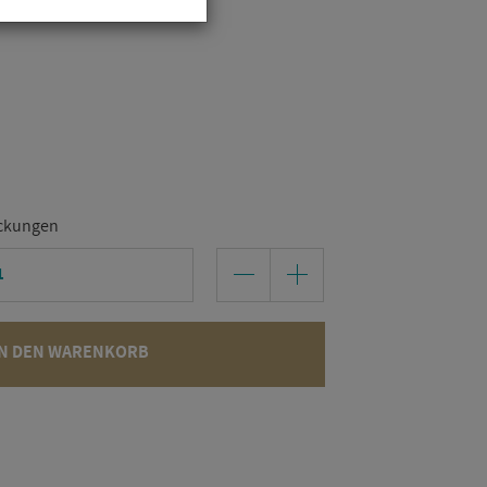
9
ckungen
N DEN WARENKORB