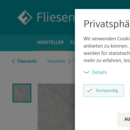
Privatsphä
Wir verwenden Cookie
HER­STEL­LER
FLIE­SEN­WELT
BO­DEN­FLIE­
anbieten zu können. 
werden für statistis
mehr zu erfahren, le
Über­sicht
Her­stel­ler
Ragno
Ragno Richmond
Details
Notwendig
AU