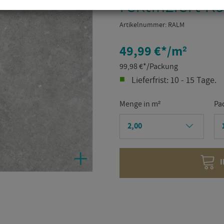
rek­ti­fi­ziert R
Ar­ti­kel­num­mer:
RALM
49,99 €
*
/m²
99,98
€
*
/Packung
Lie­fer­frist: 10 - 15 Tage.
Menge in m²
Pa
I