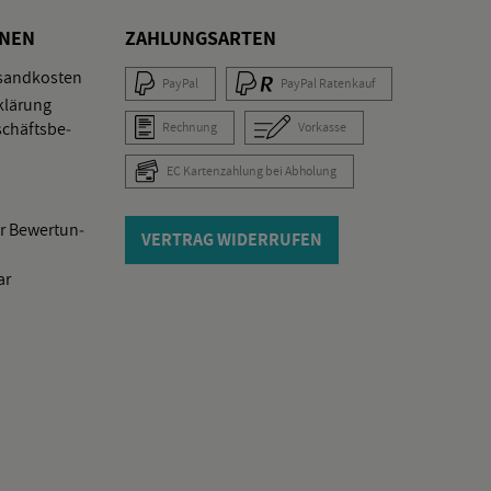
O­NEN
ZAH­LUNGS­AR­TEN
­sand­kos­ten
Pay­Pal
Pay­Pal Ra­ten­kauf
klä­rung
schäfts­be­
Rech­nung
Vor­kas­se
EC Kar­ten­zah­lung bei Ab­ho­lung
r Be­wer­tun­
VER­TRAG WI­DER­RU­FEN
ar