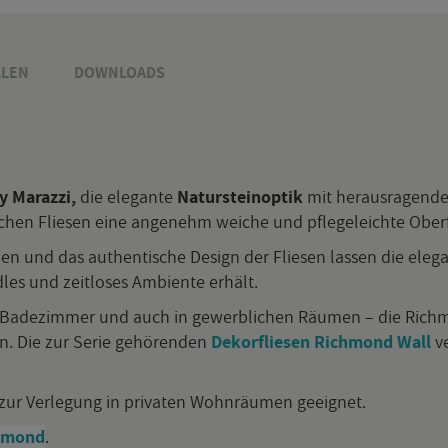
­LEN
DOWN­LOADS
 Ma­raz­zi,
die ele­gan­te
Na­tur­stein­op­tik
mit her­aus­ra­gen­der
i­schen Flie­sen eine an­ge­nehm wei­che und pfle­ge­leich­te Ober­f
en und das au­then­ti­sche De­sign der Flie­sen las­sen die ele­ga
 und zeit­lo­ses Am­bi­en­te er­hält.
­de­zim­mer und auch in ge­werb­li­chen Räu­men – die Richmond-
hen. Die zur Serie ge­hö­ren­den
De­kor­flie­sen Richmond Wall
ve
 zur Ver­le­gung in pri­va­ten Wohn­räu­men ge­eig­net.
chmond
.