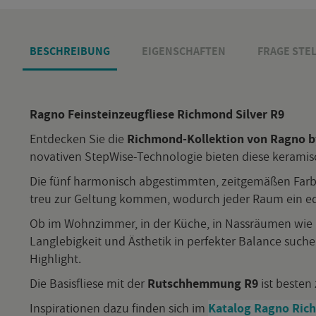
BE­SCHREI­BUNG
EI­GEN­SCHAF­TEN
FRAGE STEL
Ragno Fein­stein­zeug­flie­se Richmond Sil­ver R9
Ent­de­cken Sie die
Richmond-Kol­lek­ti­on von Ragno by
no­va­ti­ven Step­Wi­se-Tech­no­lo­gie bie­ten diese ke­ra­m
Die fünf har­mo­nisch ab­ge­stimm­ten, zeit­ge­mä­ßen Far­b
treu zur Gel­tung kom­men, wo­durch jeder Raum ein edles
Ob im Wohn­zim­mer, in der Küche, in Nass­räu­men wie Ba
Lang­le­big­keit und Äs­the­tik in per­fek­ter Ba­lan­ce su­c
High­light.
Die Ba­sis­flie­se mit der
Rutsch­hem­mung
R9
ist bes­ten
In­spi­ra­tio­nen dazu fin­den sich im
Ka­ta­log Ragno Ri