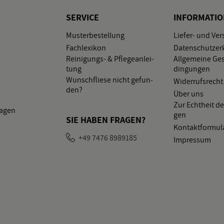
SER­VICE
IN­FOR­MA­TI
Mus­ter­be­stel­lung
Lie­fer- und Ver
Fach­le­xi­kon
Da­ten­schutz­er­
Rei­ni­gungs- & Pfle­ge­an­lei­
All­ge­mei­ne Ge­
tung
din­gun­gen
Wunsch­flie­se nicht ge­fun­
Wi­der­rufs­recht
den?
Über uns
Zur Echt­heit de
la­gen
gen
SIE HABEN FRA­GEN?
Kon­takt­for­mu­l
+49 7476 8989185
Im­pres­sum