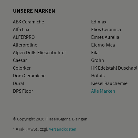
UN­SE­RE MAR­KEN
ABK Ce­ra­mi­che
Edi­max
Alfa Lux
Elios Ce­ra­mi­ca
AL­FER­PRO
Ermes Au­re­lia
Al­fer­pro­li­ne
Eter­no Ivica
Alpen Drills Flie­sen­boh­rer
Fila
Cae­sar
Grohn
Co­lor­ker
HK Edel­stahl Du­sch­ab­
Dom Ce­ra­mi­che
Hö­f­ats
Dural
Kie­sel Bau­che­mie
DPS Floor
Alle Mar­ken
© Co­py­right 2026 Flie­sen­Gi­gant, Bi­sin­gen
* = inkl. MwSt., zzgl.
Ver­sand­kos­ten