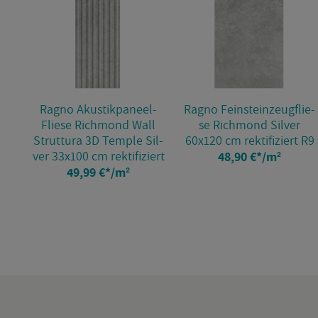
Ragno Akus­tik­pa­neel-
Ragno Fein­stein­zeug­flie­
Flie­se Richmond Wall
se Richmond Sil­ver
Strut­tu­ra 3D Temp­le Sil­
60x120 cm rek­ti­fi­ziert R9
ver 33x100 cm rek­ti­fi­ziert
48,90 €
*
/m²
49,99 €
*
/m²