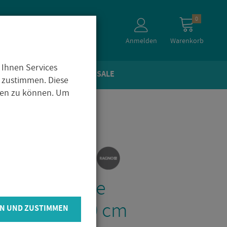
0
Anmelden
Warenkorb
 Ihnen Services
TEIN­OP­TIK
ZU­BE­HÖR
SALE
 zustimmen. Diese
igen zu können. Um
t R9
in­zeug­flie­se
­ver 100x100 cm
N UND ZUSTIMMEN