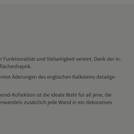
 Funk­tio­na­li­tät und Viel­sei­tig­keit ver­eint. Dank der in­
lä­chen­hap­tik.
n­ten Äde­run­gen des eng­li­schen Kalk­steins de­tail­ge­
Kol­lek­ti­on ist die idea­le Wahl für all jene, die
r­wan­deln zu­sätz­lich jede Wand in ein de­ko­ra­ti­ves