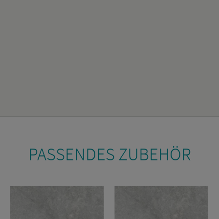
PAS­SEN­DES ZU­BE­HÖR