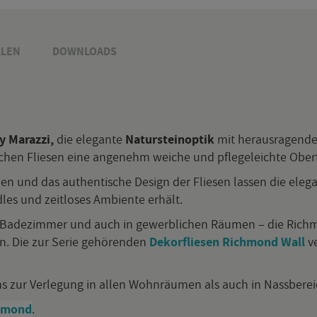
­LEN
DOWN­LOADS
 Ma­raz­zi,
die ele­gan­te
Na­tur­stein­op­tik
mit her­aus­ra­gen­der
i­schen Flie­sen eine an­ge­nehm wei­che und pfle­ge­leich­te Ober­f
en und das au­then­ti­sche De­sign der Flie­sen las­sen die ele­ga
 und zeit­lo­ses Am­bi­en­te er­hält.
­de­zim­mer und auch in ge­werb­li­chen Räu­men – die Richmond-
hen. Die zur Serie ge­hö­ren­den
De­kor­flie­sen Richmond Wall
ve
ens zur Ver­le­gung in allen Wohn­räu­men als auch in Nass­be­rei
chmond
.