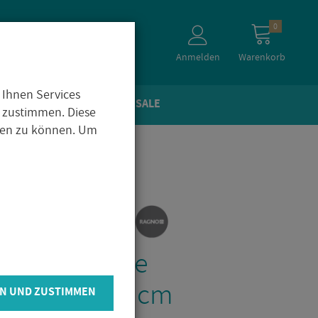
0
Anmelden
Warenkorb
 Ihnen Services
TEIN­OP­TIK
ZU­BE­HÖR
SALE
 zustimmen. Diese
igen zu können. Um
t R10
in­zeug­flie­se
upe 60x120 cm
N UND ZUSTIMMEN