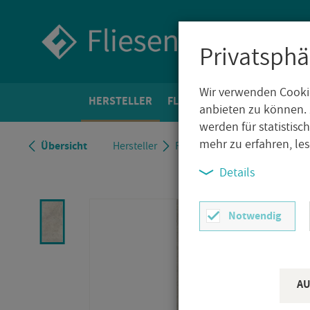
Privatsphä
Wir verwenden Cookie
HER­STEL­LER
FLIE­SEN­WELT
BO­DEN­FLIE­
anbieten zu können. 
werden für statistis
mehr zu erfahren, le
Über­sicht
Her­stel­ler
Ragno
Ragno Richmond
Details
Notwendig
AU