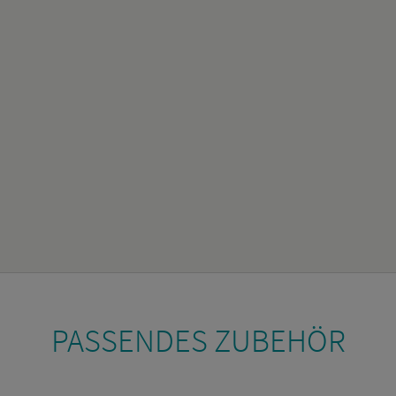
PAS­SEN­DES ZU­BE­HÖR