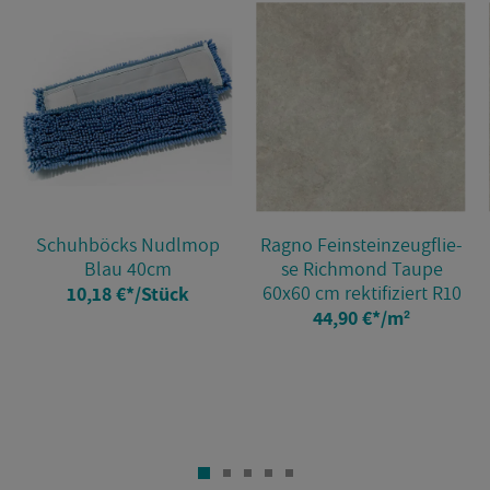
Schuh­böcks Nudl­mop
Ragno Fein­stein­zeug­flie­
Blau 40cm
se Richmond Taupe
60x60 cm rek­ti­fi­ziert R10
10,18 €
*
/Stück
44,90 €
*
/m²