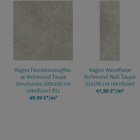
Ragno Fein­stein­zeug­flie­
Ragno Wand­flie­se
se Richmond Taupe
Richmond Wall Taupe
Strut­tura­to 100x100 cm
33x100 cm rek­ti­fi­ziert
rek­ti­fi­ziert R11
47,90 €
*
/m²
49,99 €
*
/m²