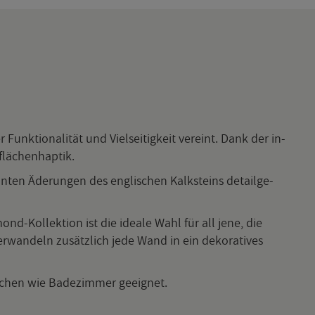
 Funk­tio­na­li­tät und Viel­sei­tig­keit ver­eint. Dank der in­
lä­chen­hap­tik.
n­ten Äde­run­gen des eng­li­schen Kalk­steins de­tail­ge­
Kol­lek­ti­on ist die idea­le Wahl für all jene, die
r­wan­deln zu­sätz­lich jede Wand in ein de­ko­ra­ti­ves
­chen wie Ba­de­zim­mer ge­eig­net.