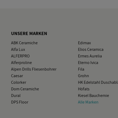
UN­SE­RE MAR­KEN
ABK Ce­ra­mi­che
Edi­max
Alfa Lux
Elios Ce­ra­mi­ca
AL­FER­PRO
Ermes Au­re­lia
Al­fer­pro­li­ne
Eter­no Ivica
Alpen Drills Flie­sen­boh­rer
Fila
Cae­sar
Grohn
Co­lor­ker
HK Edel­stahl Du­sch­ab­
Dom Ce­ra­mi­che
Hö­f­ats
Dural
Kie­sel Bau­che­mie
DPS Floor
Alle Mar­ken