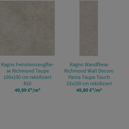
Ragno Fein­stein­zeug­flie­
Ragno Wand­flie­se
se Richmond Taupe
Richmond Wall De­co­ro
Ri
100x100 cm rek­ti­fi­ziert
Panta Taupe Touch
R10
33x100 cm rek­ti­fi­ziert
49,99 €
*
/m²
49,80 €
*
/m²