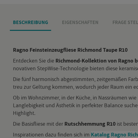
BE­SCHREI­BUNG
EI­GEN­SCHAF­TEN
FRAGE STEL
Ragno Fein­stein­zeug­flie­se Richmond Taupe R10
Ent­de­cken Sie die
Richmond-Kol­lek­ti­on von Ragno by
no­va­ti­ven Step­Wi­se-Tech­no­lo­gie bie­ten diese ke­ra­m
Die fünf har­mo­nisch ab­ge­stimm­ten, zeit­ge­mä­ßen Far­b
treu zur Gel­tung kom­men, wo­durch jeder Raum ein edles
Ob im Wohn­zim­mer, in der Küche, in Nass­räu­men wie Ba
Lang­le­big­keit und Äs­the­tik in per­fek­ter Ba­lan­ce su­c
High­light.
Die Ba­sis­flie­se mit der
Rutsch­hem­mung
R10
ist bes­t
In­spi­ra­tio­nen dazu fin­den sich im
Ka­ta­log Ragno Ri