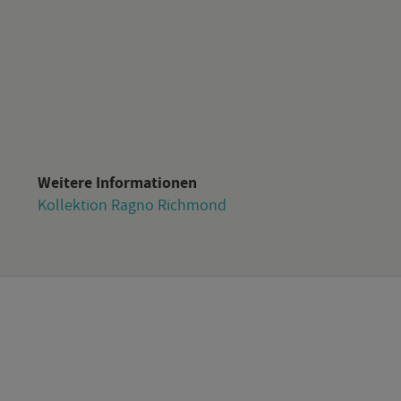
Wei­te­re In­for­ma­tio­nen
Kol­lek­ti­on Ragno Richmond