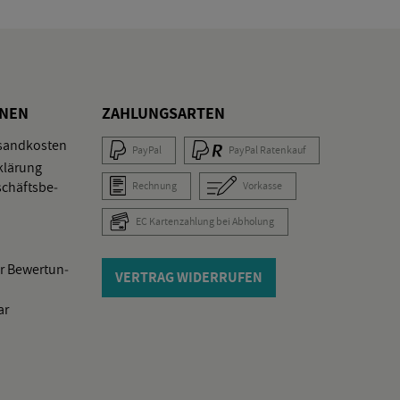
O­NEN
ZAH­LUNGS­AR­TEN
­sand­kos­ten
Pay­Pal
Pay­Pal Ra­ten­kauf
klä­rung
schäfts­be­
Rech­nung
Vor­kas­se
EC Kar­ten­zah­lung bei Ab­ho­lung
r Be­wer­tun­
VER­TRAG WI­DER­RU­FEN
ar