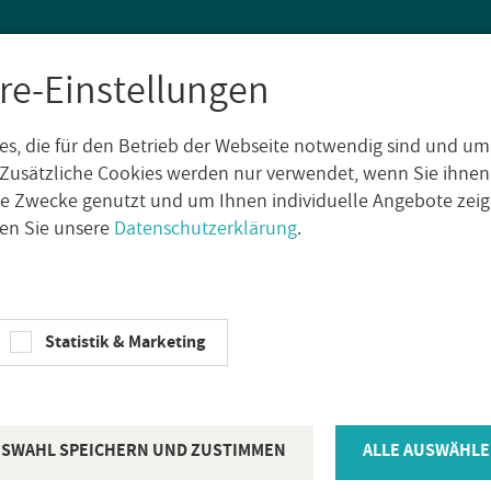
re-Einstellungen
s, die für den Betrieb der Webseite notwendig sind und um
SEN
WAND­FLIE­SEN
AUS­SEN­FLIE­SEN
DE­KO­RE
NA­TUR­S
Zusätzliche Cookies werden nur verwendet, wenn Sie ihnen
che Zwecke genutzt und um Ihnen individuelle Angebote ze
sen Sie unsere
Datenschutzerklärung
.
Ragno Fein­stein­zeug­flie­se Richmond Taupe 60x120 cm rek­ti­fi­zier
Statistik & Marketing
RAGNO
Ragno Fein­ste
Richmond Ta
SWAHL SPEICHERN UND ZUSTIMMEN
ALLE AUSWÄHLE