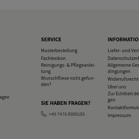
SER­VICE
IN­FOR­MA­TI
Mus­ter­be­stel­lung
Lie­fer- und Ver
Fach­le­xi­kon
Da­ten­schutz­er­
Rei­ni­gungs- & Pfle­ge­an­lei­
All­ge­mei­ne Ge­
tung
din­gun­gen
Wunsch­flie­se nicht ge­fun­
Wi­der­rufs­recht
den?
Über uns
Zur Echt­heit de
la­gen
gen
SIE HABEN FRA­GEN?
Kon­takt­for­mu­l
+49 7476 8989185
Im­pres­sum