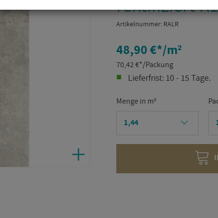
rek­ti­fi­ziert R
Ar­ti­kel­num­mer:
RALR
48,90 €
*
/m²
70,42
€
*
/Packung
Lie­fer­frist: 10 - 15 Tage.
Menge in m²
Pa
I