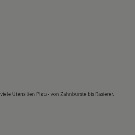
viele Uten­si­li­en Platz- von Zahn­bürs­te bis Ra­sie­rer.