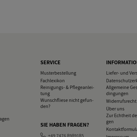
SER­VICE
IN­FOR­MA­TI
Mus­ter­be­stel­lung
Lie­fer- und Ver
Fach­le­xi­kon
Da­ten­schutz­er­
Rei­ni­gungs- & Pfle­ge­an­lei­
All­ge­mei­ne Ge­
tung
din­gun­gen
Wunsch­flie­se nicht ge­fun­
Wi­der­rufs­recht
den?
Über uns
Zur Echt­heit de
la­gen
gen
SIE HABEN FRA­GEN?
Kon­takt­for­mu­l
+49 7476 8989185
Im­pres­sum