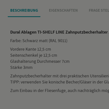
BE­SCHREI­BUNG
EI­GEN­SCHAF­TEN
FRAGE STEL
Dural
Ab­la­gen TI-SHELF LINE Zahn­putz­be­cher­hal­ter
Farbe: Schwarz matt (RAL 9011)
Vor­de­re Kante 12,5 cm
Sei­ten­schen­kel je 12,5 cm
Glas­hal­te­rung Durch­mes­ser 7cm
Stär­ke 3mm
Zahn­putz­be­cher­hal­ter mit drei prak­ti­schen Uten­si­li­e
TIPP: ver­wen­den Sie ko­ni­sche Be­cher/Glä­ser in der Gl
Zum Ein­bau in der Flie­sen­fu­ge, auch nach­träg­lich mög