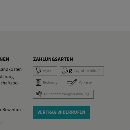
O­NEN
ZAH­LUNGS­AR­TEN
­sand­kos­ten
Pay­Pal
Pay­Pal Ra­ten­kauf
klä­rung
schäfts­be­
Rech­nung
Vor­kas­se
EC Kar­ten­zah­lung bei Ab­ho­lung
r Be­wer­tun­
VER­TRAG WI­DER­RU­FEN
ar