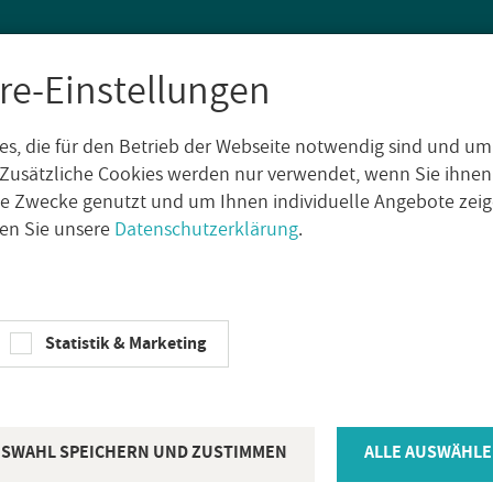
re-Einstellungen
s, die für den Betrieb der Webseite notwendig sind und um
SEN
WAND­FLIE­SEN
AUS­SEN­FLIE­SEN
DE­KO­RE
NA­TUR­S
Zusätzliche Cookies werden nur verwendet, wenn Sie ihnen
che Zwecke genutzt und um Ihnen individuelle Angebote ze
sen Sie unsere
Datenschutzerklärung
.
n­putz­be­cher­hal­ter Alu­mi­ni­um schwarz matt
DURAL
Statistik & Marketing
Dural Ab­la­g
Zahn­putz­be­c
SWAHL SPEICHERN UND ZUSTIMMEN
ALLE AUSWÄHLE
um schwarz 