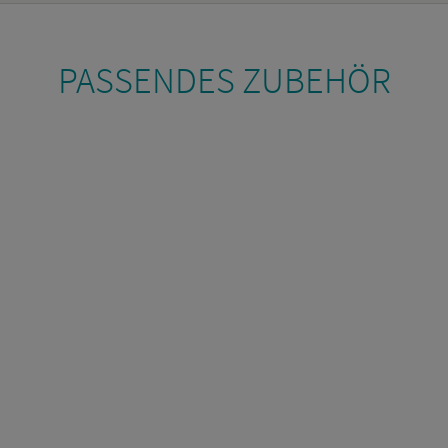
PAS­SEN­DES ZU­BE­HÖR