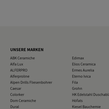
UN­SE­RE MAR­KEN
ABK Ce­ra­mi­che
Edi­max
Alfa Lux
Elios Ce­ra­mi­ca
AL­FER­PRO
Ermes Au­re­lia
Al­fer­pro­li­ne
Eter­no Ivica
Alpen Drills Flie­sen­boh­rer
Fila
Cae­sar
Grohn
Co­lor­ker
HK Edel­stahl Du­sch­ab­
Dom Ce­ra­mi­che
Hö­f­ats
Dural
Kie­sel Bau­che­mie