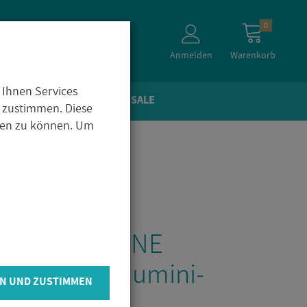
0
Anmelden
Warenkorb
 Ihnen Services
TEIN­OP­TIK
ZU­BE­HÖR
SALE
 zustimmen. Diese
igen zu können. Um
e TI-SHELF LINE
her­hal­ter Alu­mi­ni­
N UND ZUSTIMMEN
matt