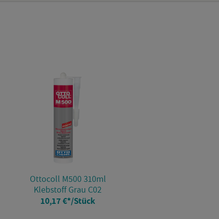
Ot­to­coll M500 310ml
Kleb­stoff Grau C02
10,17 €
*
/Stück