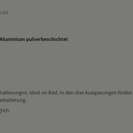
­LEN
Alu­mi­ni­um pul­ver­be­schich­tet
n­hal­te­run­gen, ideal im Bad. In den drei Aus­spa­run­gen fin­den 
as­hal­te­rung.
­lich.