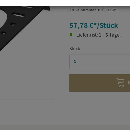
Ar­ti­kel­num­mer:
TSAC11 LM5
57,78 €
*
/Stück
Lie­fer­frist: 1 - 5 Tage.
Stück
I