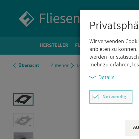
Privatsphä
Wir verwenden Cookie
HER­STEL­LER
FLIE­SEN­WELT
BO­DEN­FLIE­
anbieten zu können. 
werden für statistis
mehr zu erfahren, le
Über­sicht
Zu­be­hör
Dural Ab­la­ge TI-SHELF LINE Zah
Details
Notwendig
AU