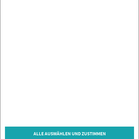
UN­SE­RE MAR­KEN
SER­VICE
SIE HABEN FRA­GEN?
IN­FOR­MA­TIO­NEN
ZAH­LUNGS­AR­TEN
VER­TRAG WI­DER­RU­FEN
© Co­py­right 2026 Flie­sen­Gi­gant, Bi­sin­gen
ALLE AUSWÄHLEN UND ZUSTIMMEN
* = inkl. MwSt., zzgl.
Ver­sand­kos­ten