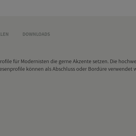
­LEN
DOWN­LOADS
pro­fi­le für Mo­der­nis­ten die gerne Ak­zen­te set­zen. Die hoch­w
ie­sen­pro­fi­le kön­nen als Ab­schluss oder Bor­dü­re ver­wen­det