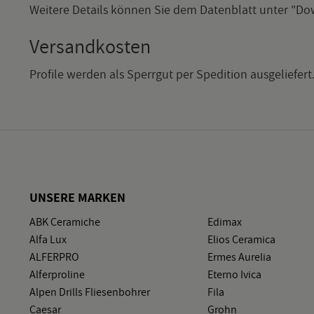
Wei­te­re De­tails kön­nen Sie dem Da­ten­blatt unter "D
Ver­sand­kos­ten
Pro­fi­le wer­den als Sperr­gut per Spe­di­ti­on aus­ge­lie­fe
UN­SE­RE MAR­KEN
ABK Ce­ra­mi­che
Edi­max
Alfa Lux
Elios Ce­ra­mi­ca
AL­FER­PRO
Ermes Au­re­lia
Al­fer­pro­li­ne
Eter­no Ivica
Alpen Drills Flie­sen­boh­rer
Fila
Cae­sar
Grohn