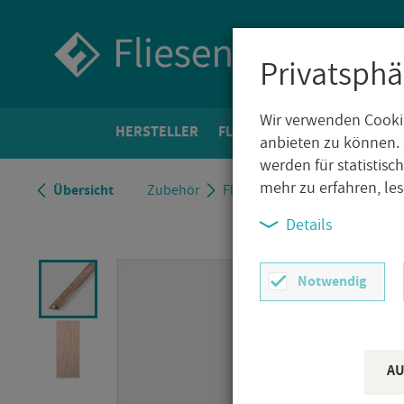
Privatsphä
Wir verwenden Cookie
HER­STEL­LER
FLIE­SEN­WELT
BO­DEN­FLIE­
anbieten zu können. 
werden für statistis
mehr zu erfahren, le
Über­sicht
Zu­be­hör
Flie­sen­pro­fi­le
Qua­drat­pro­fi
Details
Notwendig
AU