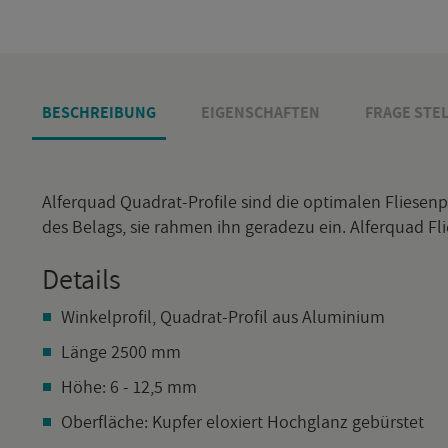
BE­SCHREI­BUNG
EI­GEN­SCHAF­TEN
FRAGE STEL
Al­fer­quad Qua­drat-Pro­fi­le sind die op­ti­ma­len Flie­sen­
des Be­lags, sie rah­men ihn ge­ra­de­zu ein. Al­fer­quad Fl
De­tails
Win­kel­pro­fil, Qua­drat-Pro­fil aus Alu­mi­ni­um
Länge 2500 mm
Höhe: 6 - 12,5 mm
Ober­flä­che: Kup­fer elo­xiert Hoch­glanz ge­bürs­tet