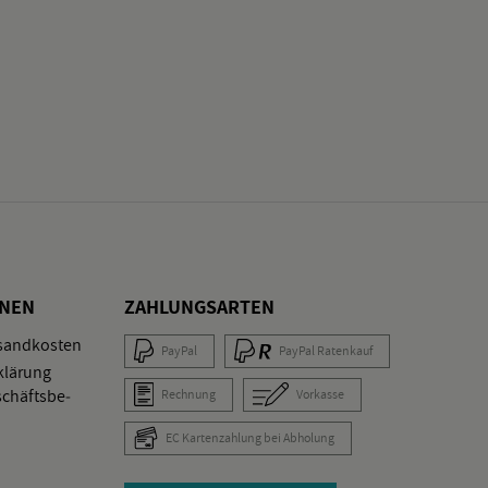
O­NEN
ZAH­LUNGS­AR­TEN
­sand­kos­ten
Pay­Pal
Pay­Pal Ra­ten­kauf
klä­rung
schäfts­be­
Rech­nung
Vor­kas­se
EC Kar­ten­zah­lung bei Ab­ho­lung