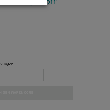
­tet Länge 2,5m
ckungen
N DEN WARENKORB