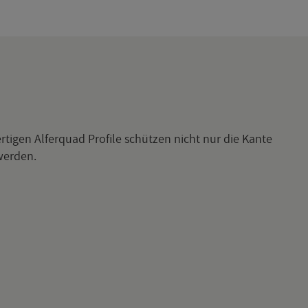
er­ti­gen Al­fer­quad Pro­fi­le schüt­zen nicht nur die Kante
 wer­den.