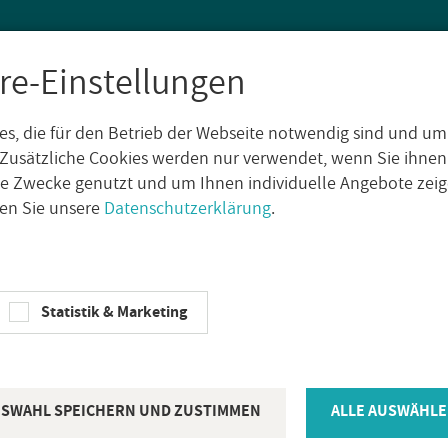
re-Einstellungen
s, die für den Betrieb der Webseite notwendig sind und um
SEN
WAND­FLIE­SEN
AUS­SEN­FLIE­SEN
DE­KO­RE
NA­TUR­S
Zusätzliche Cookies werden nur verwendet, wenn Sie ihnen
che Zwecke genutzt und um Ihnen individuelle Angebote ze
sen Sie unsere
Datenschutzerklärung
.
­le
Al­fer­quad Qua­drat­pro­fil Alu­mi­ni­um Kup­fer elo­xiert Hoch­gla
Statistik & Marketing
AL­FER­PRO­LI­NE
Al­fer­quad Qua
ni­um Kup­fer
SWAHL SPEICHERN UND ZUSTIMMEN
ALLE AUSWÄHLE