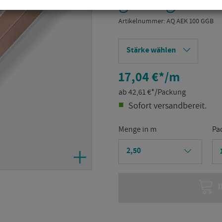
glanz ge­bürs
Ar­ti­kel­num­mer:
AQ AEK 100 GGB
Stärke wählen
17,04 €
*
/m
ab
42,61
€
*
/Packung
So­fort ver­sand­be­reit.
Menge in m
Pa
I