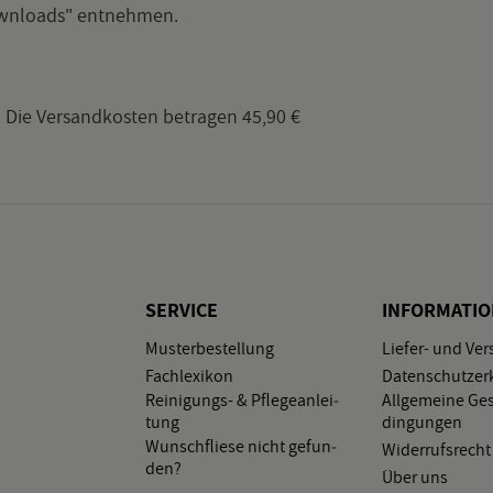
own­loads" ent­neh­men.
rt. Die Ver­sand­kos­ten be­tra­gen 45,90 €
SER­VICE
IN­FOR­MA­TI
Mus­ter­be­stel­lung
Lie­fer- und Ver
Fach­le­xi­kon
Da­ten­schutz­er­
Rei­ni­gungs- & Pfle­ge­an­lei­
All­ge­mei­ne Ge­
tung
din­gun­gen
Wunsch­flie­se nicht ge­fun­
Wi­der­rufs­recht
den?
Über uns