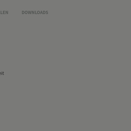
­LEN
DOWN­LOADS
eit