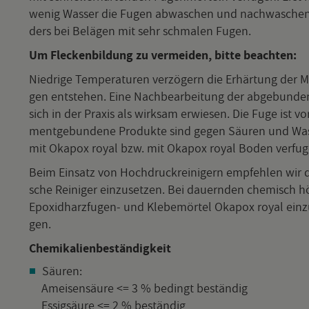
wenig Was­ser die Fugen ab­wa­schen und nach­wa­schen. F
ders bei Be­lä­gen mit sehr schma­len Fugen.
Um Fle­cken­bil­dung zu ver­mei­den, bitte be­ach­ten:
Nied­ri­ge Tem­pe­ra­tu­ren ver­zö­gern die Er­här­tung de
gen ent­ste­hen. Eine Nach­be­ar­bei­tung der ab­ge­bun­d
sich in der Pra­xis als wirk­sam er­wie­sen. Die Fuge is
ment­ge­bun­de­ne Pro­duk­te sind gegen Säu­ren und Was­se
mit Oka­pox royal bzw. mit Oka­pox royal Boden ver­fu­
Beim Ein­satz von Hoch­druck­rei­ni­gern emp­feh­len wir die
sche Rei­ni­ger ein­zu­set­zen. Bei dau­ern­den che­misch hö­h
Epo­xid­harz­fu­gen- und Kle­be­mör­tel Oka­pox royal ein­zu
gen.
Che­mi­ka­li­en­be­stän­dig­keit
Säu­ren:
Amei­sen­säu­re <= 3 % be­dingt be­stän­dig
Es­sig­säu­re <= 2 % be­stän­dig