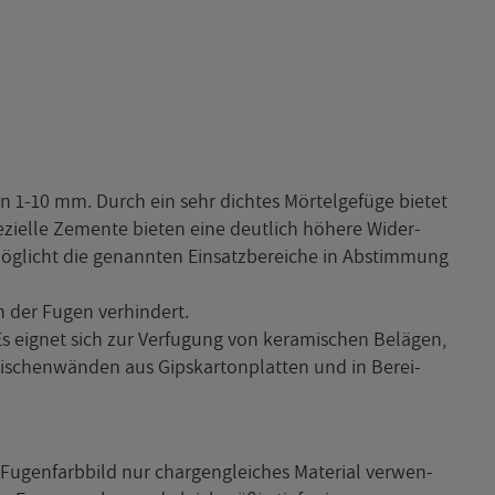
n 1-10 mm. Durch ein sehr dich­tes Mör­tel­ge­fü­ge bie­tet
­zi­el­le Ze­men­te bie­ten eine deut­lich hö­he­re Wi­der­
ög­licht die ge­nann­ten Ein­satz­be­rei­che in Ab­stim­mung
n der Fugen ver­hin­dert.
 eig­net sich zur Ver­fu­gung von ke­ra­mi­schen Be­lä­gen,
­schen­wän­den aus Gips­kar­ton­plat­ten und in Be­rei­
 Fu­gen­farb­bild nur char­gen­glei­ches Ma­te­ri­al ver­wen­