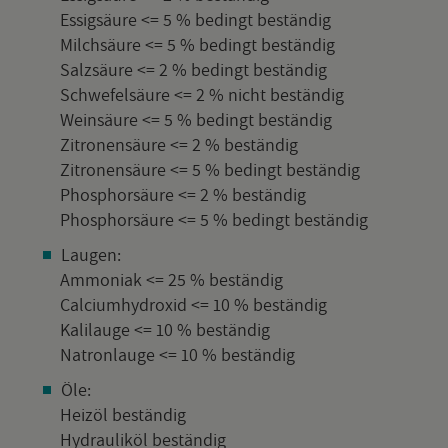
Es­sig­säu­re <= 5 % be­dingt be­stän­dig
Milch­säu­re <= 5 % be­dingt be­stän­dig
Salz­säu­re <= 2 % be­dingt be­stän­dig
Schwe­fel­säu­re <= 2 % nicht be­stän­dig
Wein­säu­re <= 5 % be­dingt be­stän­dig
Zi­tro­nen­säu­re <= 2 % be­stän­dig
Zi­tro­nen­säu­re <= 5 % be­dingt be­stän­dig
Phos­phor­säu­re <= 2 % be­stän­dig
Phos­phor­säu­re <= 5 % be­dingt be­stän­dig
Lau­gen:
Am­mo­ni­ak <= 25 % be­stän­dig
Cal­ci­um­hy­droxid <= 10 % be­stän­dig
Ka­li­lau­ge <= 10 % be­stän­dig
Na­tron­lau­ge <= 10 % be­stän­dig
Öle:
Heiz­öl be­stän­dig
Hy­drau­lik­öl be­stän­dig