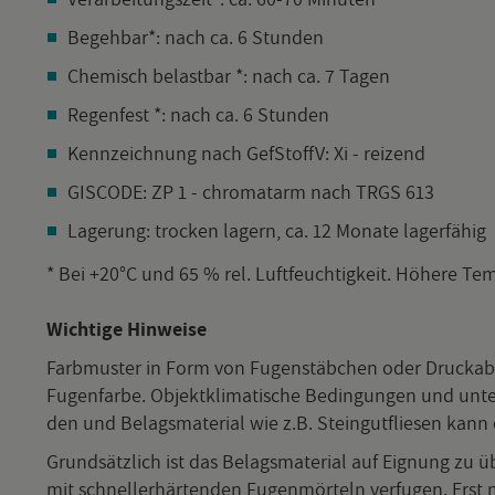
Be­geh­bar*: nach ca. 6 Stun­den
Che­misch be­last­bar *: nach ca. 7 Tagen
Re­gen­fest *: nach ca. 6 Stun­den
Kenn­zeich­nung nach GefStoffV: Xi - rei­zend
GIS­CODE: ZP 1 - chro­mat­arm nach TRGS 613
La­ge­rung: tro­cken la­gern, ca. 12 Mo­na­te la­ger­fä­hig
* Bei +20°C und 65 % rel. Luft­feuch­tig­keit. Hö­he­re Tem­
Wich­ti­ge Hin­wei­se
Farb­mus­ter in Form von Fu­gen­stäb­chen oder Druck­ab­bi
Fu­gen­far­be. Ob­jekt­kli­ma­ti­sche Be­din­gun­gen und un­te
den und Be­lags­ma­te­ri­al wie z.B. Stein­gut­flie­sen kann e
Grund­sätz­lich ist das Be­lags­ma­te­ri­al auf Eig­nung zu ü
mit schnel­ler­här­ten­den Fu­gen­mör­teln ver­fu­gen. Erst