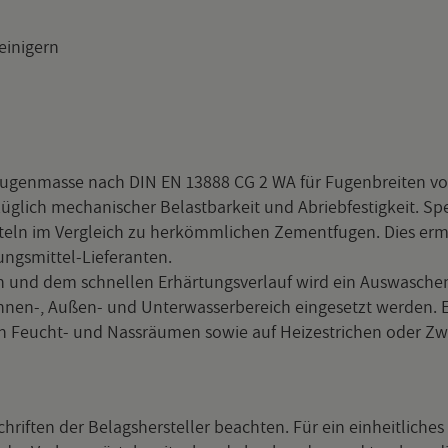
i­ni­gern
re Fu­gen­mas­se nach DIN EN 13888 CG 2 WA für Fu­gen­brei­ten vo
­lich me­cha­ni­scher Be­last­bar­keit und Ab­rieb­fes­tig­keit. Spe
t­teln im Ver­gleich zu her­kömm­li­chen Ze­ment­fu­gen. Dies er­m
gs­mit­tel-Lie­fe­ran­ten.
ten und dem schnel­len Er­här­tungs­ver­lauf wird ein Aus­wa­sche
en-, Au­ßen- und Un­ter­was­ser­be­reich ein­ge­setzt wer­den. Es
ug in Feucht- und Nass­räu­men sowie auf Hei­zestri­chen oder Zwi
if­ten der Be­lags­her­stel­ler be­ach­ten. Für ein ein­heit­li­ches