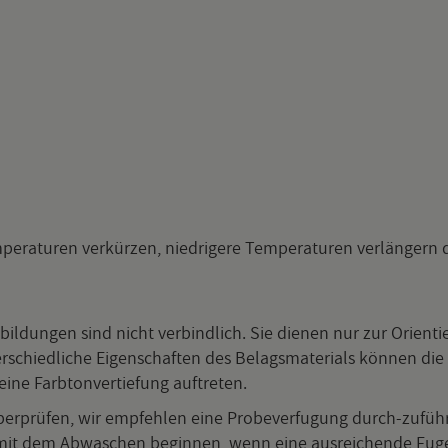
pe­ra­tu­ren ver­kür­zen, nied­ri­ge­re Tem­pe­ra­tu­ren ver­län­ger
l­dun­gen sind nicht ver­bind­lich. Sie die­nen nur zur Ori­en­t
r­schied­li­che Ei­gen­schaf­ten des Be­lags­ma­te­ri­als kön­nen die 
ine Farb­ton­ver­tie­fung auf­tre­ten.
ber­prü­fen, wir emp­feh­len eine Pro­be­ver­fu­gung durch-zu­füh­re
 mit dem Ab­wa­schen be­gin­nen, wenn eine aus­rei­chen­de Fu­gen­