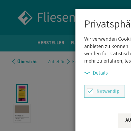
Privatsphä
Wir verwenden Cookie
HER­STEL­LER
FLIE­SEN­WELT
BO­DEN­FLIE­
anbieten zu können. 
werden für statistis
mehr zu erfahren, le
Über­sicht
Zu­be­hör
Fu­gen­mas­se
Kie­sel Serv­o
Details
Notwendig
AU