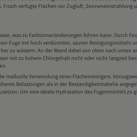
risch ver­fug­te Flä­chen vor Zug­luft, Son­nen­ein­strah­lung 
r Masse, was zu Farb­ton­ver­än­de­run­gen füh­ren kann. Durch F
e­nen Fuge mit hoch ver­dünn­ten, sau­ren Rei­ni­gungs­mit­teln
t vor­her zu wäs­sern. An der Wand dabei von oben nach unten ar
r mit zu hohem Chlor­ge­halt nicht oder nicht lang­zeit be­stän­
gen.
 maß­vol­le Ver­wen­dung eines Flä­chen­rei­ni­gers. Vor­zugs­wei­se
e­ren Be­las­tun­gen als in der Be­stän­dig­keits­ta­bel­le an­ge­ge­b
­set­zen. Um eine idea­le Hy­drata­ti­on des Fu­gen­mör­tels zu ge­