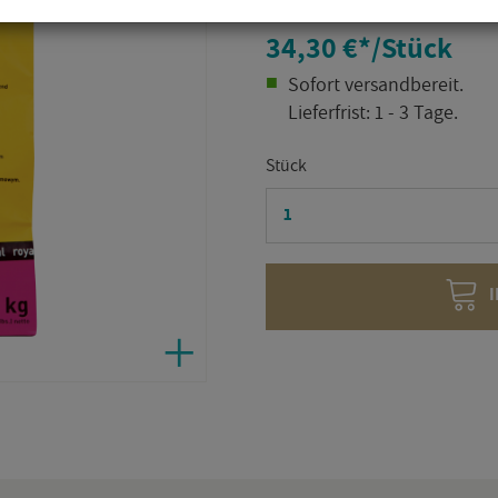
34,30 €
*
/Stück
So­fort ver­sand­be­reit.
Lie­fer­frist: 1 - 3 Tage.
Stück
I