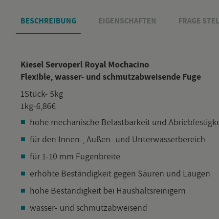
BE­SCHREI­BUNG
EI­GEN­SCHAF­TEN
FRAGE STEL
Kie­sel Serv­o­perl Royal Moch­a­ci­no
Fle­xi­ble, was­ser- und schmutz­ab­wei­sen­de Fuge
1Stück- 5kg
1kg-6,86€
hohe me­cha­ni­sche Be­last­bar­keit und Ab­rieb­fes­tig­k
für den In­nen-, Au­ßen- und Un­ter­was­ser­be­reich
für 1-10 mm Fu­gen­brei­te
er­höh­te Be­stän­dig­keit gegen Säu­ren und Lau­gen
hohe Be­stän­dig­keit bei Haus­halts­rei­ni­gern
was­ser- und schmutz­ab­wei­send