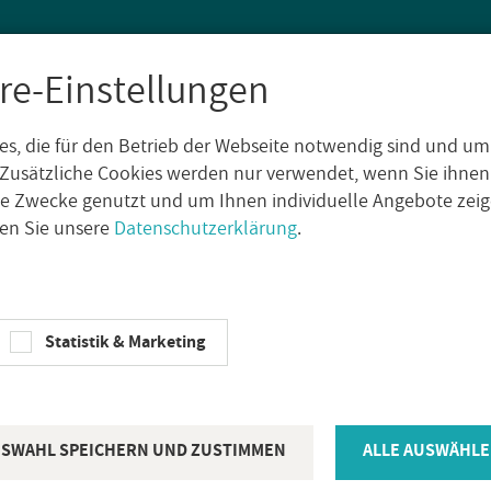
re-Einstellungen
s, die für den Betrieb der Webseite notwendig sind und um
SEN
WAND­FLIE­SEN
AUS­SEN­FLIE­SEN
DE­KO­RE
NA­TUR­S
Zusätzliche Cookies werden nur verwendet, wenn Sie ihnen
che Zwecke genutzt und um Ihnen individuelle Angebote ze
sen Sie unsere
Datenschutzerklärung
.
­perl Royal Fu­gen­mas­se Moch­a­ci­no 5kg
KIE­SEL BAU­CHE­MIE
Statistik & Marketing
Kie­sel Serv­o
mas­se Moch­a
SWAHL SPEICHERN UND ZUSTIMMEN
ALLE AUSWÄHLE
Ar­ti­kel­num­mer:
14612