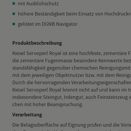
mit Aus­blüh­schutz
hö­he­re Be­stän­dig­keit beim Ein­satz von Hoch­druck­re
ge­lis­tet im DGNB Na­vi­ga­tor
Pro­dukt­be­schrei­bung
Kie­sel Serv­o­perl Royal ist eine hoch­fes­te, ze­men­tä­
die ze­men­tä­re Fu­gen­mas­se be­son­de­re Kenn­wer­te be­züg
stands­fä­hig­keit ge­gen­über che­mi­schen Rei­ni­gungs­mi
mit dem je­wei­li­gen Ob­jekt­nut­zer bzw. mit dem Rei­ni­gun
Durch die her­vor­ra­gen­den Ver­ar­bei­tungs­ei­gen­schaf­
Kie­sel Serv­o­perl Royal brennt nicht auf und kann im In­n
ins­be­son­de­re Stein­gut, Ir­den­gut, auch Fein­stein­ze
chen mit hoher Be­an­spru­chung.
Ver­ar­bei­tung
Die Be­lags­ober­flä­che auf Eig­nung prü­fen und die Vor­schr