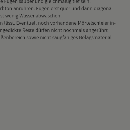
ie Fugen sau­ber und gleich­mä­ßig tief sein.
Farb­ton an­rüh­ren. Fugen erst quer und dann dia­go­nal
st wenig Was­ser ab­wa­schen.
 lässt. Even­tu­ell noch vor­han­de­ne Mör­tel­schlei­er in­
­ge­dick­te Reste dür­fen nicht noch­mals an­ge­rührt
en­be­reich sowie nicht saug­fä­hi­ges Be­lags­ma­te­ri­al