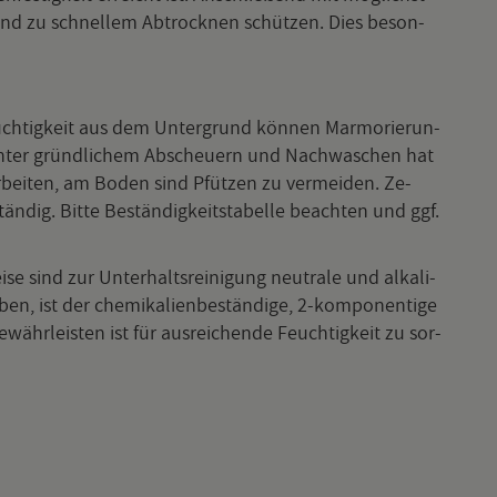
und zu schnel­lem Ab­trock­nen schüt­zen. Dies be­son­
euch­tig­keit aus dem Un­ter­grund kön­nen Mar­mo­rie­run­
 unter gründ­li­chem Ab­scheu­ern und Nach­wa­schen hat
­bei­ten, am Boden sind Pfüt­zen zu ver­mei­den. Ze­
dig. Bitte Be­stän­dig­keits­ta­bel­le be­ach­ten und ggf.
 sind zur Un­ter­halts­rei­ni­gung neu­tra­le und al­ka­li­
en, ist der che­mi­ka­li­en­be­stän­di­ge, 2-kom­po­nen­ti­ge
währ­leis­ten ist für aus­rei­chen­de Feuch­tig­keit zu sor­