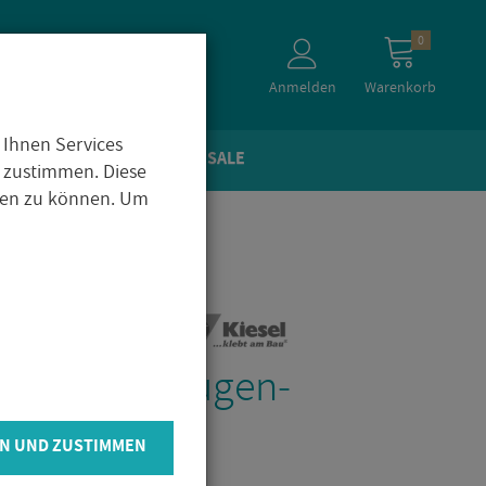
0
Anmelden
Warenkorb
 Ihnen Services
TEIN­OP­TIK
ZU­BE­HÖR
SALE
 zustimmen. Diese
igen zu können. Um
­perl Royal Fu­gen­
­ci­no 5kg
N UND ZUSTIMMEN