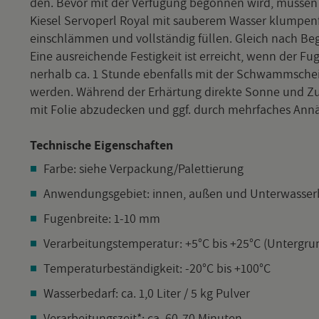
den. Bevor mit der Ver­fu­gung be­gon­nen wird, müs­sen d
Kie­sel Serv­o­perl Royal mit sau­be­rem Was­ser klum­pen­
ein­schläm­men und voll­stän­dig fül­len. Gleich nach B
Eine aus­rei­chen­de Fes­tig­keit ist er­reicht, wenn der Fu
ner­halb ca. 1 Stun­de eben­falls mit der Schwamm­schei­b
wer­den. Wäh­rend der Er­här­tung di­rek­te Sonne und Zug­lu
mit Folie ab­zu­de­cken und ggf. durch mehr­fa­ches An­nä
Tech­ni­sche Ei­gen­schaf­ten
Farbe: siehe Ver­pa­ckung/Pa­let­tie­rung
An­wen­dungs­ge­biet: innen, außen und Un­ter­was­ser­
Fu­gen­brei­te: 1-10 mm
Ver­ar­bei­tungs­tem­pe­ra­tur: +5°C bis +25°C (Un­ter­gr
Tem­pe­ra­tur­be­stän­dig­keit: -20°C bis +100°C
Was­ser­be­darf: ca. 1,0 Liter / 5 kg Pul­ver
Ver­ar­bei­tungs­zeit*: ca. 60-70 Mi­nu­ten