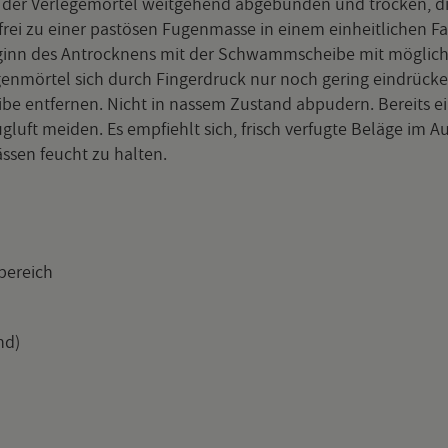
er Ver­le­ge­mör­tel weit­ge­hend ab­ge­bun­den und tro­cken, d
frei zu einer pastö­sen Fu­gen­mas­se in einem ein­heit­li­chen 
e­ginn des Antrock­nens mit der Schwamm­schei­be mit mög­lich
­gen­mör­tel sich durch Fin­ger­druck nur noch ge­ring ein­drü­cken
e ent­fer­nen. Nicht in nas­sem Zu­stand ab­pu­dern. Be­reits ein
ft mei­den. Es emp­fiehlt sich, frisch ver­fug­te Be­lä­ge im Au­ß
s­sen feucht zu hal­ten.
be­reich
und)