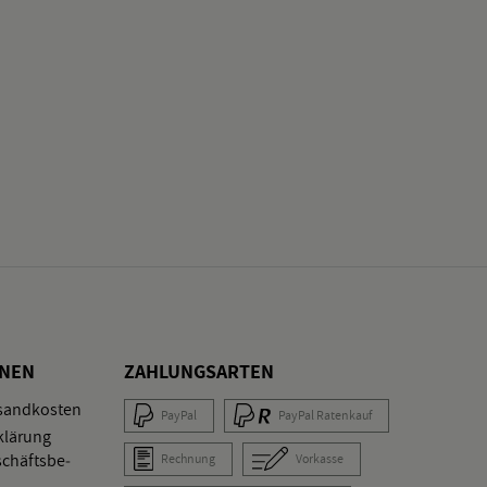
O­NEN
ZAH­LUNGS­AR­TEN
­sand­kos­ten
Pay­Pal
Pay­Pal Ra­ten­kauf
klä­rung
schäfts­be­
Rech­nung
Vor­kas­se