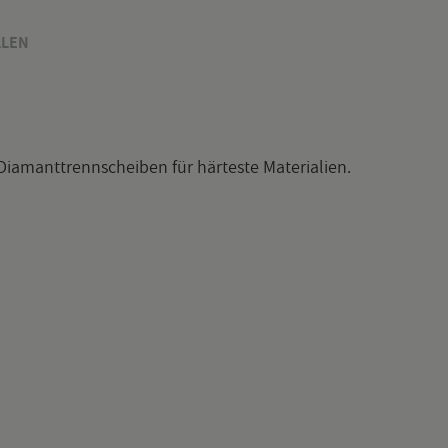
­LEN
ia­mant­trenn­schei­ben für här­tes­te Ma­te­ria­li­en.