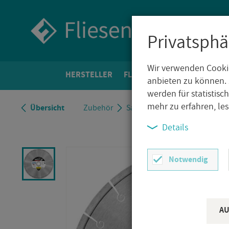
Privatsphä
Wir verwenden Cookie
HER­STEL­LER
FLIE­SEN­WELT
BO­DEN­FLIE­
anbieten zu können. 
werden für statistis
mehr zu erfahren, le
Über­sicht
Zu­be­hör
Sa­me­dia SHOXX KSX Dia­mant­
Details
Notwendig
AU