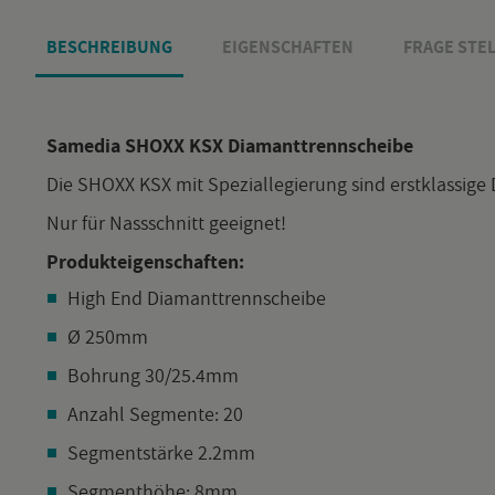
BE­SCHREI­BUNG
EI­GEN­SCHAF­TEN
FRAGE STEL
Sa­me­dia SHOXX KSX Dia­mant­trenn­schei­be
Die SHOXX KSX mit Spe­zi­al­le­gie­rung sind erst­klas­si­ge D
Nur für Nass­schnitt ge­eig­net!
Pro­duk­t­ei­gen­schaf­ten:
High End Dia­mant­trenn­schei­be
Ø 250mm
Boh­rung 30/25.4mm
An­zahl Seg­men­te: 20
Seg­ment­stär­ke 2.2mm
Seg­ment­hö­he: 8mm