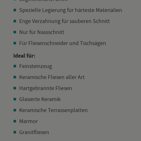
Spe­zi­el­le Le­gie­rung für här­tes­te Ma­te­ria­li­en
Enge Ver­zah­nung für sau­be­ren Schnitt
Nur für Nass­schnitt
Für Flie­sen­schnei­der und Tisch­sä­gen
Ideal für:
Fein­stein­zeug
Ke­ra­mi­sche Flie­sen aller Art
Hart­ge­brann­te Flie­sen
Gla­sier­te Ke­ra­mik
Ke­ra­mi­sche Ter­ras­sen­plat­ten
Mar­mor
Gra­nit­flie­sen