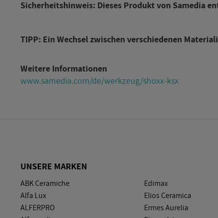
Si­cher­heits­hin­weis: Die­ses Pro­dukt von Sa­me­dia e
TIPP: Ein Wech­sel zwi­schen ver­schie­de­nen Ma­te­ria­l
Wei­te­re In­for­ma­tio­nen
www.​samedia.​com/​de/​werkzeug/​shoxx-​ksx
UN­SE­RE MAR­KEN
ABK Ce­ra­mi­che
Edi­max
Alfa Lux
Elios Ce­ra­mi­ca
AL­FER­PRO
Ermes Au­re­lia