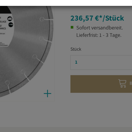
Ar­ti­kel­num­mer:
310444
236,57 €
*
/Stück
So­fort ver­sand­be­reit.
Lie­fer­frist: 1 - 3 Tage.
Stück
I