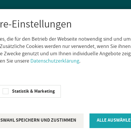
re-Einstellungen
s, die für den Betrieb der Webseite notwendig sind und um
SEN
WAND­FLIE­SEN
AUS­SEN­FLIE­SEN
DE­KO­RE
NA­TUR­S
Zusätzliche Cookies werden nur verwendet, wenn Sie ihnen
che Zwecke genutzt und um Ihnen individuelle Angebote ze
sen Sie unsere
Datenschutzerklärung
.
trenn­schei­be Ø250mm
Statistik & Marketing
SA­ME­DIA
Sa­me­dia SH
trenn­schei
SWAHL SPEICHERN UND ZUSTIMMEN
ALLE AUSWÄHLE