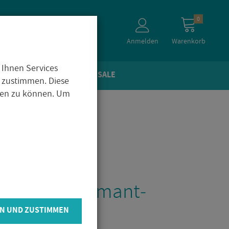
0
Anmelden
Warenkorb
 Ihnen Services
TEIN­OP­TIK
ZU­BE­HÖR
SALE
 zustimmen. Diese
igen zu können. Um
OXX KSX Dia­mant­
­be Ø250mm
N UND ZUSTIMMEN