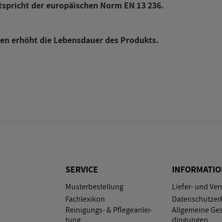
nt­spricht der eu­ro­päi­schen Norm EN 13 236.
i­en er­höht die Le­bens­dau­er des Pro­dukts.
SER­VICE
IN­FOR­MA­TI
Mus­ter­be­stel­lung
Lie­fer- und Ver
Fach­le­xi­kon
Da­ten­schutz­er­
Rei­ni­gungs- & Pfle­ge­an­lei­
All­ge­mei­ne Ge­
tung
din­gun­gen