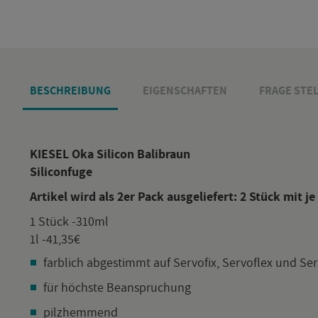
BE­SCHREI­BUNG
EI­GEN­SCHAF­TEN
FRAGE STEL
KIE­SEL Oka Si­li­con Ba­li­braun
Si­li­con­fu­ge
Ar­ti­kel wird als 2er Pack aus­ge­lie­fert:
2 Stück mit je
1 Stück -310ml
1l -41,35€
farb­lich ab­ge­stimmt auf Ser­vo­fix, Ser­vof­lex und Se
für höchs­te Be­an­spru­chung
pilz­hem­mend