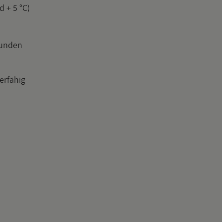
nd + 5 °C)
tun­den
r­fä­hig