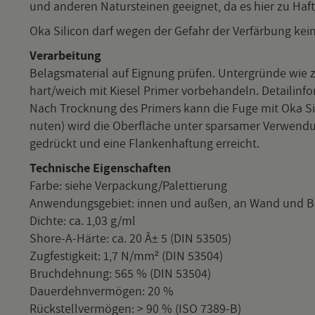
und an­de­ren Na­tur­stei­nen ge­eig­net, da es hier zu Ha
Oka Si­li­con darf wegen der Ge­fahr der Ver­fär­bung kei­
Ver­ar­bei­tung
Be­lags­ma­te­ri­al auf Eig­nung prü­fen. Un­ter­grün­de wie
hart/weich mit Kie­sel Pri­mer vor­be­han­deln. De­tail­in­f
Nach Trock­nung des Pri­mers kann die Fuge mit Oka Si­li­
nu­ten) wird die Ober­flä­che unter spar­sa­mer Ver­wen­du
ge­drückt und eine Flan­ken­haf­tung er­reicht.
Tech­ni­sche Ei­gen­schaf­ten
Farbe: siehe Ver­pa­ckung/Pa­let­tie­rung
An­wen­dungs­ge­biet: innen und außen, an Wand und 
Dich­te: ca. 1,03 g/ml
Shore-A-Här­te: ca. 20 Â± 5 (DIN 53505)
Zug­fes­tig­keit: 1,7 N/mm² (DIN 53504)
Bruch­deh­nung: 565 % (DIN 53504)
Dau­er­dehn­ver­mö­gen: 20 %
Rück­stell­ver­mö­gen: > 90 % (ISO 7389-B)