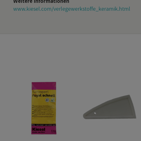
Wei­te­re In­for­ma­tio­nen
www.​kiesel.​com/​ver​lege​werk​stof​fe_​keramik.​html