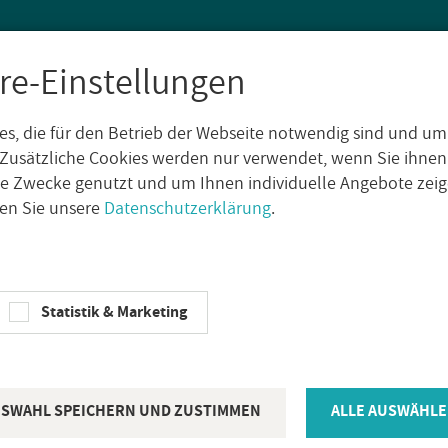
re-Einstellungen
s, die für den Betrieb der Webseite notwendig sind und um
SEN
WAND­FLIE­SEN
AUS­SEN­FLIE­SEN
DE­KO­RE
NA­TUR­S
Zusätzliche Cookies werden nur verwendet, wenn Sie ihnen
che Zwecke genutzt und um Ihnen individuelle Angebote ze
sen Sie unsere
Datenschutzerklärung
.
ka Si­li­con Ba­li­braun 310ml / Pack mit 2 Stck.
KIE­SEL BAU­CHE­MIE
Statistik & Marketing
Kie­sel Bau­ch
Ba­li­braun 3
SWAHL SPEICHERN UND ZUSTIMMEN
ALLE AUSWÄHLE
Stck.