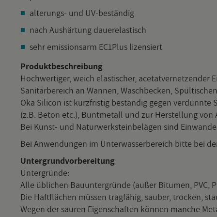
al­te­rungs- und UV-be­stän­dig
nach Aus­här­tung dau­e­re­las­tisch
sehr emis­si­ons­arm EC1P­lus li­zen­siert
Pro­dukt­be­schrei­bung
Hoch­wer­ti­ger, weich elas­ti­scher, ace­tat­ver­net­zen­der 
Sa­ni­tär­be­reich an Wan­nen, Wasch­be­cken, Spül­ti­sch
Oka Si­li­con ist kurz­fris­tig be­stän­dig gegen ver­dünn­te
(z.B. Beton etc.), Bunt­me­tall und zur Her­stel­lung von A
Bei Kunst- und Na­tur­werk­stein­be­lä­gen sind Ein­wan­de­
Bei An­wen­dun­gen im Un­ter­was­ser­be­reich bitte bei der
Un­ter­grund­vor­be­rei­tung
Un­ter­grün­de:
Alle üb­li­chen Bau­un­ter­grün­de (außer Bi­tu­men, PVC,
Die Haft­flä­chen müs­sen trag­fä­hig, sau­ber, tro­cken, sta
Wegen der sau­ren Ei­gen­schaf­ten kön­nen man­che Me­tal­l