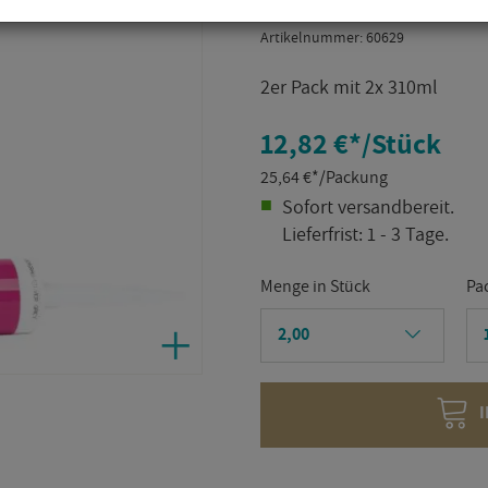
Ar­ti­kel­num­mer:
60629
2er Pack mit 2x 310ml
12,82 €
*
/Stück
25,64
€
*
/Packung
So­fort ver­sand­be­reit.
Lie­fer­frist: 1 - 3 Tage.
Menge in Stück
Pa
I