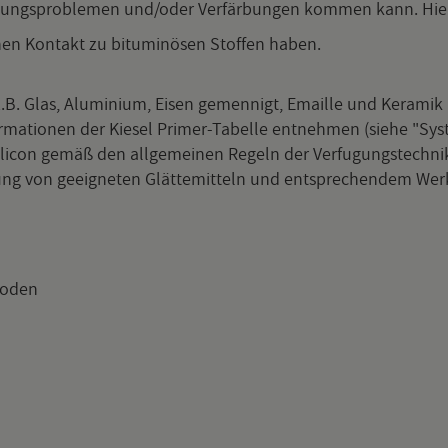
f­tungs­pro­ble­men und/oder Ver­fär­bun­gen kom­men kann. Hier 
nen Kon­takt zu bit­u­mi­nö­sen Stof­fen haben.
 z.B. Glas, Alu­mi­ni­um, Eisen ge­men­nigt, Email­le und Ke­ra­mik
or­ma­tio­nen der Kie­sel Pri­mer-Ta­bel­le ent­neh­men (siehe "Sys­
con gemäß den all­ge­mei­nen Re­geln der Ver­fu­gungs­tech­nik
ng von ge­eig­ne­ten Glät­te­mit­teln und ent­spre­chen­dem Werk­
Boden