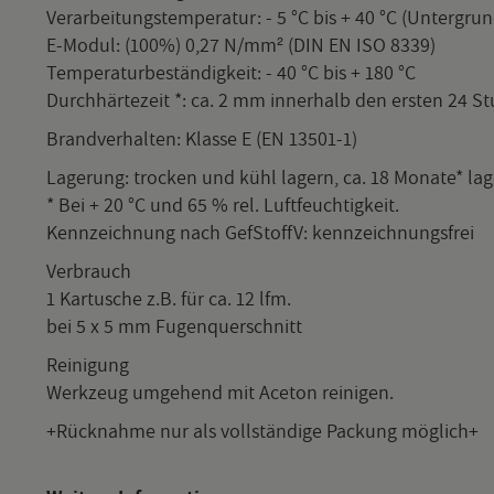
Ver­ar­bei­tungs­tem­pe­ra­tur: - 5 °C bis + 40 °C (Un­ter­gru
E-Mo­dul: (100%) 0,27 N/mm² (DIN EN ISO 8339)
Tem­pe­ra­tur­be­stän­dig­keit: - 40 °C bis + 180 °C
Durch­här­te­zeit *: ca. 2 mm in­ner­halb den ers­ten 24 S
Brand­ver­hal­ten: Klas­se E (EN 13501-1)
La­ge­rung: tro­cken und kühl la­gern, ca. 18 Mo­na­te* la­ge
* Bei + 20 °C und 65 % rel. Luft­feuch­tig­keit.
Kenn­zeich­nung nach GefStoffV: kenn­zeich­nungs­frei
Ver­brauch
1 Kar­tu­sche z.B. für ca. 12 lfm.
bei 5 x 5 mm Fu­gen­quer­schnitt
Rei­ni­gung
Werk­zeug um­ge­hend mit Ace­ton rei­ni­gen.
+Rück­nah­me nur als voll­stän­di­ge Pa­ckung mög­lich+