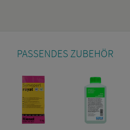
PAS­SEN­DES ZU­BE­HÖR