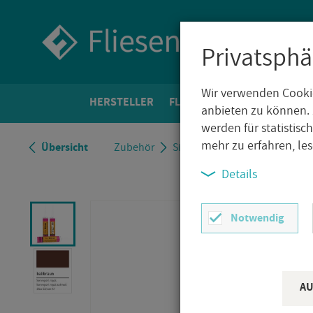
Privatsphä
Wir verwenden Cookie
HER­STEL­LER
FLIE­SEN­WELT
BO­DEN­FLIE­
anbieten zu können. 
werden für statistis
mehr zu erfahren, le
Über­sicht
Zu­be­hör
Si­li­kon
Kie­sel Bau­che­mie O
Details
Notwendig
AU