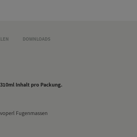
­LEN
DOWN­LOADS
 310ml In­halt pro Pa­ckung.
rv­o­perl Fu­gen­mas­sen