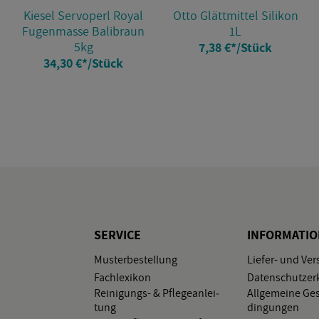
Kie­sel Serv­o­perl Royal
Otto Glätt­mit­tel Si­li­kon
Fu­gen­mas­se Ba­li­braun
1L
5kg
7,38 €
*
/Stück
34,30 €
*
/Stück
SER­VICE
IN­FOR­MA­TI
Mus­ter­be­stel­lung
Lie­fer- und Ver
Fach­le­xi­kon
Da­ten­schutz­er­
Rei­ni­gungs- & Pfle­ge­an­lei­
All­ge­mei­ne Ge­
tung
din­gun­gen