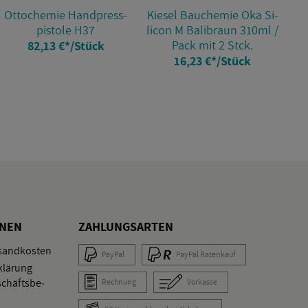
Ot­to­che­mie Hand­press­
Kie­sel Bau­che­mie Oka Si­
pis­to­le H37
li­con M Ba­li­braun 310ml /
Pack mit 2 Stck.
82,13 €
*
/Stück
16,23 €
*
/Stück
O­NEN
ZAH­LUNGS­AR­TEN
­sand­kos­ten
Pay­Pal
Pay­Pal Ra­ten­kauf
klä­rung
schäfts­be­
Rech­nung
Vor­kas­se