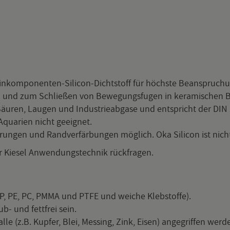
Ein­kom­po­nen­ten-Si­li­con-Dicht­stoff für höchs­te Be­an­spru­chun
en und zum Schlie­ßen von Be­we­gungs­fu­gen in ke­ra­mi­schen B
 Säu­ren, Lau­gen und In­dus­trie­ab­ga­se und ent­spricht der DIN 1
qua­ri­en nicht ge­eig­net.
run­gen und Rand­ver­fär­bun­gen mög­lich. Oka Si­li­con ist nicht
 Kie­sel An­wen­dungs­tech­nik rück­fra­gen.
 PP, PE, PC, PMMA und PTFE und wei­che Kleb­stof­fe).
ub- und fett­frei sein.
e (z.B. Kup­fer, Blei, Mes­sing, Zink, Eisen) an­ge­grif­fen wer­d