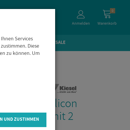
0
Anmelden
Warenkorb
 Ihnen Services
TEIN­OP­TIK
ZU­BE­HÖR
SALE
 zustimmen. Diese
igen zu können. Um
e­mie Oka Si­li­con
10ml / Pack mit 2
N UND ZUSTIMMEN