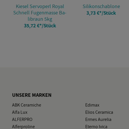
Kie­sel Serv­o­perl Royal
Si­li­kon­scha­blo­ne
Schnell Fu­gen­mas­se Ba­
3,73 €
*
/Stück
li­braun 5kg
35,72 €
*
/Stück
UN­SE­RE MAR­KEN
ABK Ce­ra­mi­che
Edi­max
Alfa Lux
Elios Ce­ra­mi­ca
AL­FER­PRO
Ermes Au­re­lia
Al­fer­pro­li­ne
Eter­no Ivica