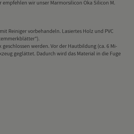
emp­feh­len wir unser Mar­mor­si­li­con Oka Si­li­con M.
 mit Rei­ni­ger vor­be­han­deln. La­sier­tes Holz und PVC
tem­merk­blät­ter").
 ge­schlos­sen wer­den. Vor der Haut­bil­dung (ca. 6 Mi­
zeug ge­glät­tet. Da­durch wird das Ma­te­ri­al in die Fuge