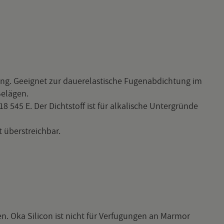
g. Ge­eig­net zur dau­e­re­las­ti­sche Fu­ge­n­ab­dich­tung im
e­lä­gen.
8 545 E. Der Dicht­stoff ist für al­ka­li­sche Un­ter­grün­de
 über­streich­bar.
en. Oka Si­li­con ist nicht für Ver­fu­gun­gen an Mar­mor