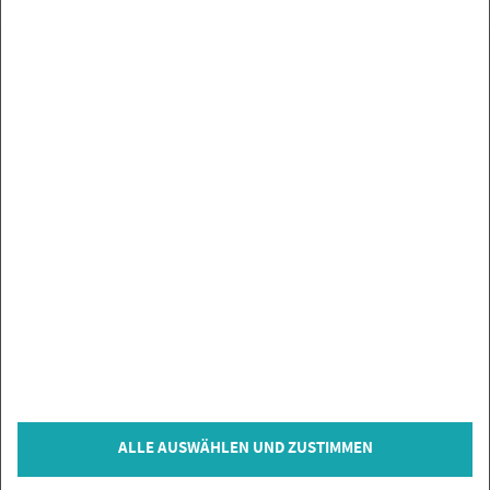
UN­SE­RE MAR­KEN
SER­VICE
SIE HABEN FRA­GEN?
IN­FOR­MA­TIO­NEN
ZAH­LUNGS­AR­TEN
VER­TRAG WI­DER­RU­FEN
© Co­py­right 2026 Flie­sen­Gi­gant, Bi­sin­gen
ALLE AUSWÄHLEN UND ZUSTIMMEN
* = inkl. MwSt., zzgl.
Ver­sand­kos­ten