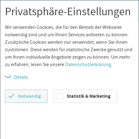
Privatsphäre-Einstellungen
0
Togg
navi
Wir verwenden Cookies, die für den Betrieb der Webseite
notwendig sind und um Ihnen Services anbieten zu können.
Zusätzliche Cookies werden nur verwendet, wenn Sie ihnen
zustimmen. Diese werden für statistische Zwecke genutzt und
um Ihnen individuelle Angebote zeigen zu können. Um mehr
zu erfahren, lesen Sie unsere
Datenschutzerklärung
.
TER­RA­COT­TAF­LIE­SEN
Details
SORTIEREN NACH
Artikelbezeichnung
Notwendig
Statistik & Marketing
FIL­TER