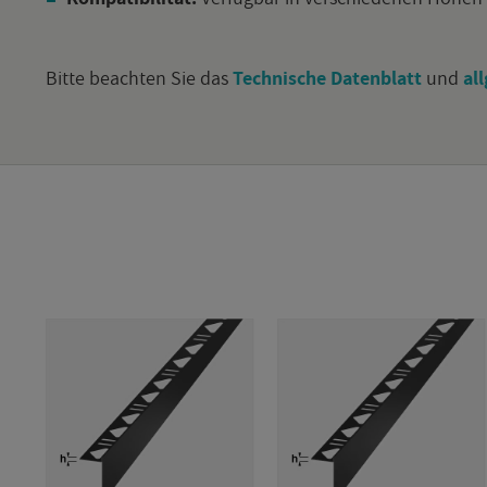
Bitte be­ach­ten Sie das
Tech­ni­sche Da­ten­blatt
und
all