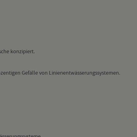
che kon­zi­piert.
­ti­gen Ge­fäl­le von Li­ni­en­ent­wäs­se­rungs­sys­te­men.
s­se­rungs­sys­te­me