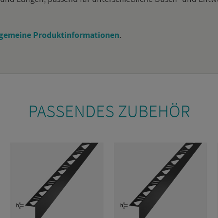
­ge­mei­ne Pro­dukt­in­for­ma­tio­nen
.
PAS­SEN­DES ZU­BE­HÖR