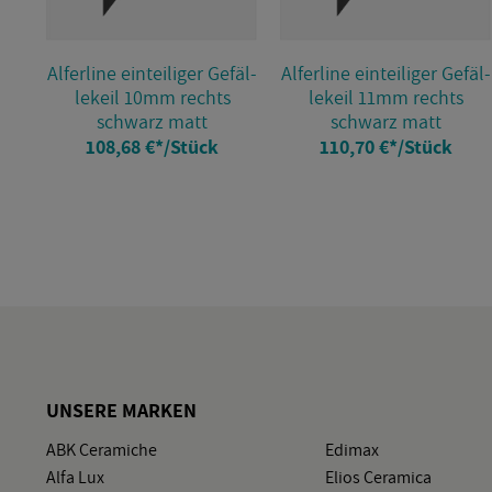
Al­fer­li­ne ein­tei­li­ger Ge­fäl­
Al­fer­li­ne ein­tei­li­ger Ge­fäl­
le­keil 10mm rechts
le­keil 11mm rechts
schwarz matt
schwarz matt
108,68 €
*
/Stück
110,70 €
*
/Stück
UN­SE­RE MAR­KEN
ABK Ce­ra­mi­che
Edi­max
Alfa Lux
Elios Ce­ra­mi­ca