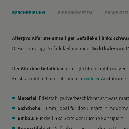
BE­SCHREI­BUNG
EI­GEN­SCHAF­TEN
FRAGE STEL
Al­fer­pro Al­fer­li­ne ein­tei­li­ger Ge­fäl­le­keil links sch
Die­ser ein­tei­li­ge Ge­fäl­le­keil mit einer
Sicht­hö­he von
Der
Al­fer­li­ne Ge­fäl­le­keil
er­mög­licht die naht­lo­se Ver­b
Er ist so­wohl in lin­ker als auch in
rech­ter
Aus­füh­rung i
Ma­te­ri­al:
Edel­stahl pul­ver­be­schich­tet schwarz matt
Sicht­hö­he:
11mm, ideal für den Ein­satz in mo­der­n
Ein­bau:
Für die linke Seite der Du­sche kon­zi­piert
Kom­pa­ti­bi­li­tät:
Ver­füg­bar in ver­schie­de­nen Höhen 