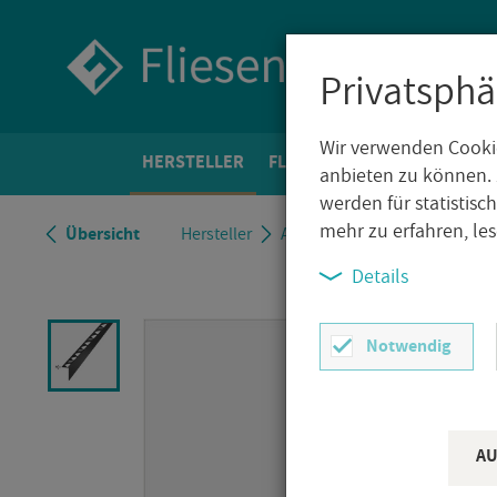
Privatsphä
Wir verwenden Cookie
HER­STEL­LER
FLIE­SEN­WELT
BO­DEN­FLIE­
anbieten zu können. 
werden für statistis
mehr zu erfahren, le
Über­sicht
Her­stel­ler
AL­FER­PRO
Al­fer­pro Ge­fäl­l
Details
Notwendig
AU