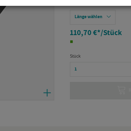
Länge wählen
110,70 €
*
/Stück
Stück
I