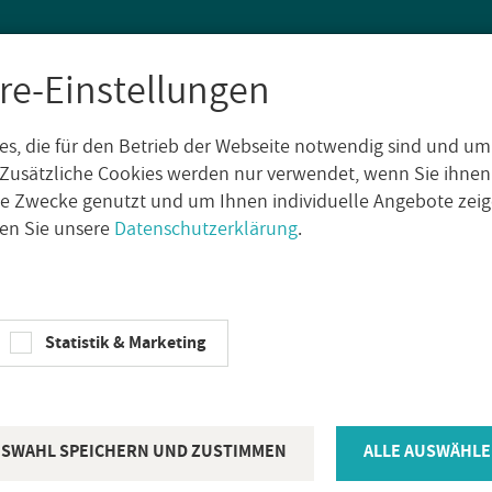
re-Einstellungen
s, die für den Betrieb der Webseite notwendig sind und um
SEN
WAND­FLIE­SEN
AUS­SEN­FLIE­SEN
DE­KO­RE
NA­TUR­S
Zusätzliche Cookies werden nur verwendet, wenn Sie ihnen
che Zwecke genutzt und um Ihnen individuelle Angebote ze
sen Sie unsere
Datenschutzerklärung
.
e­kei­le
Al­fer­li­ne ein­tei­li­ger Ge­fäl­le­keil 11mm links schwarz matt
Statistik & Marketing
AL­FER­PRO­LI­NE
Al­fer­li­ne ein­t
11mm links 
SWAHL SPEICHERN UND ZUSTIMMEN
ALLE AUSWÄHLE
Ar­ti­kel­num­mer:
GK-E110050-L/098,