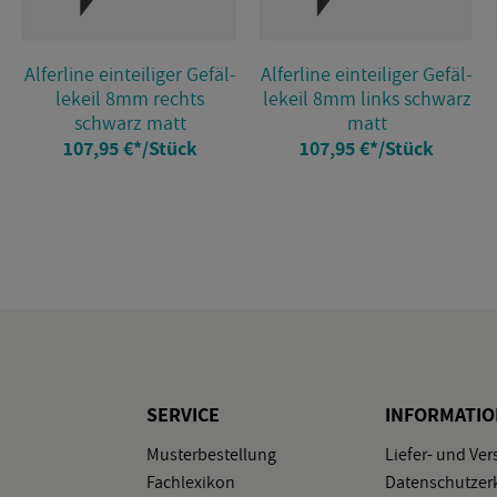
Al­fer­li­ne ein­tei­li­ger Ge­fäl­
Al­fer­li­ne ein­tei­li­ger Ge­fäl­
le­keil 8mm rechts
le­keil 8mm links schwarz
schwarz matt
matt
107,95 €
*
/Stück
107,95 €
*
/Stück
SER­VICE
IN­FOR­MA­TI
Mus­ter­be­stel­lung
Lie­fer- und Ver
Fach­le­xi­kon
Da­ten­schutz­er­