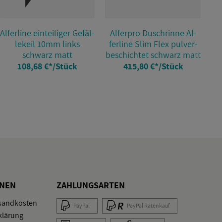
Al­fer­li­ne ein­tei­li­ger Ge­fäl­
Al­fer­pro Dusch­rin­ne Al­
le­keil 10mm links
fer­li­ne Slim Flex pul­ver­
schwarz matt
be­schich­tet schwarz matt
108,68 €
*
/Stück
415,80 €
*
/Stück
O­NEN
ZAH­LUNGS­AR­TEN
­sand­kos­ten
Pay­Pal
Pay­Pal Ra­ten­kauf
klä­rung