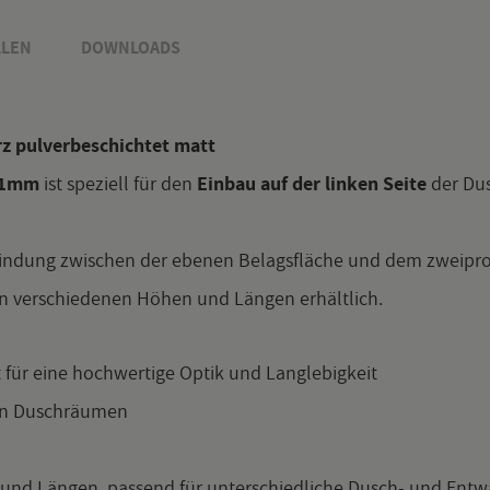
­LEN
DOWN­LOADS
warz pul­ver­be­schich­tet matt
 11mm
ist spe­zi­ell für den
Ein­bau auf der lin­ken Seite
der Du­s
in­dung zwi­schen der ebe­nen Be­lags­flä­che und dem zwei­pro­zen
n ver­schie­de­nen Höhen und Län­gen er­hält­lich.
 für eine hoch­wer­ti­ge Optik und Lang­le­big­keit
en Dusch­räu­men
und Län­gen, pas­send für un­ter­schied­li­che Dusch- und Ent­wä