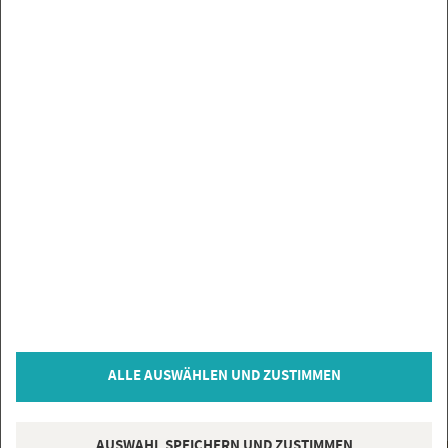
UN­SE­RE MAR­KEN
SER­VICE
SIE HABEN FRA­GEN?
IN­FOR­MA­TIO­NEN
ZAH­LUNGS­AR­TEN
VER­TRAG WI­DER­RU­FEN
© Co­py­right 2026 Flie­sen­Gi­gant, Bi­sin­gen
ALLE AUSWÄHLEN UND ZUSTIMMEN
* = inkl. MwSt., zzgl.
Ver­sand­kos­ten
AUSWAHL SPEICHERN UND ZUSTIMMEN