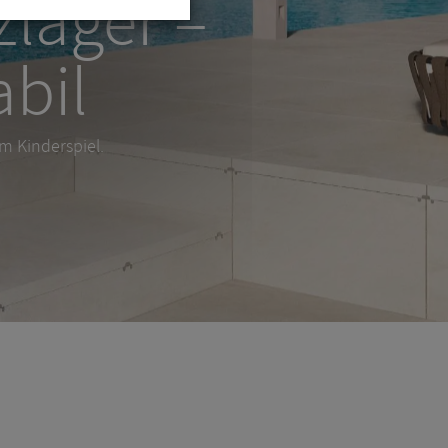
nzeug –
m Kinderspiel.