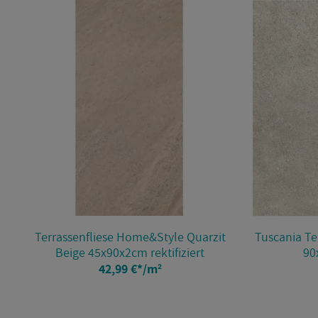
Ter­ras­sen­flie­se Home&Style Quar­zit
Tu­sca­nia Te
Beige 45x90x2cm rek­ti­fi­ziert
90x
42,99 €
*
/m²