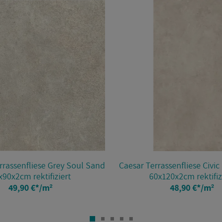
r­ras­sen­flie­se Grey Soul Sand
Cae­sar Ter­ras­sen­flie­se Civ
90x2cm rek­ti­fi­ziert
60x120x2cm rek­ti­fi­z
49,90 €
*
/m²
48,90 €
*
/m²