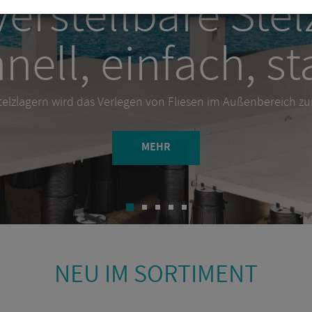
sen aus Feinstei
der Alleskönner
telzlagern wird das Verlegen von Fliesen im Außenbereich zu
MEHR
NEU IM SOR­TI­MENT