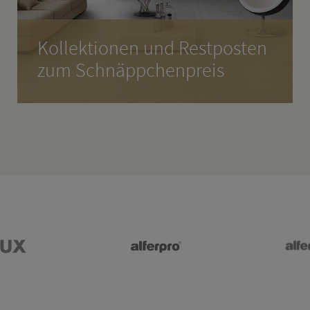
Kol­lek­tio­nen und Rest­pos­ten
zum Schnäpp­chen­preis
Mit un­se­ren Son­der­an­ge­bo­ten kön­nen Sie
kräf­tig spa­ren. Ein Blick lohnt sich.