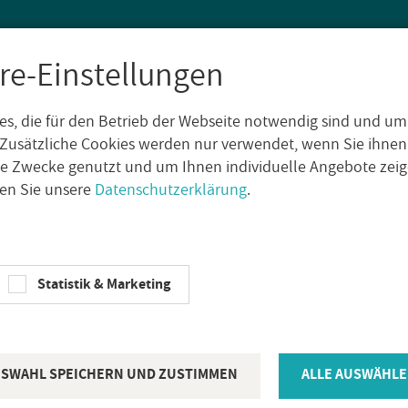
re-Einstellungen
s, die für den Betrieb der Webseite notwendig sind und um
SEN
WAND­FLIE­SEN
AUS­SEN­FLIE­SEN
DE­KO­RE
NA­TUR­S
Zusätzliche Cookies werden nur verwendet, wenn Sie ihnen
che Zwecke genutzt und um Ihnen individuelle Angebote ze
sen Sie unsere
Datenschutzerklärung
.
Statistik & Marketing
SWAHL SPEICHERN UND ZUSTIMMEN
ALLE AUSWÄHLE