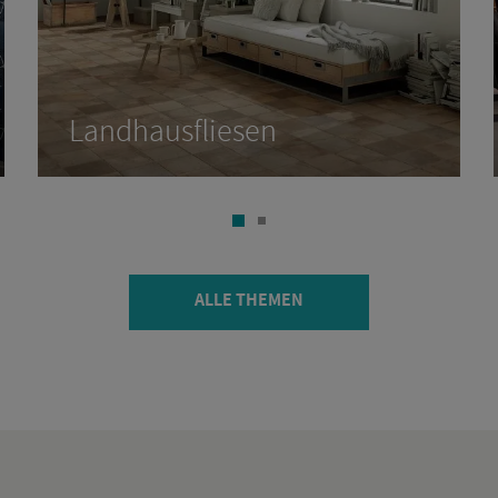
Land­h­aus­flie­sen
ALLE THE­MEN