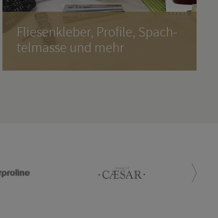
Flie­sen­kle­ber, Pro­fi­le, Spach­
tel­mas­se und mehr
Egal, wel­ches Zu­be­hör Sie be­nö­ti­gen - hier
wer­den Sie schnell fün­dig.