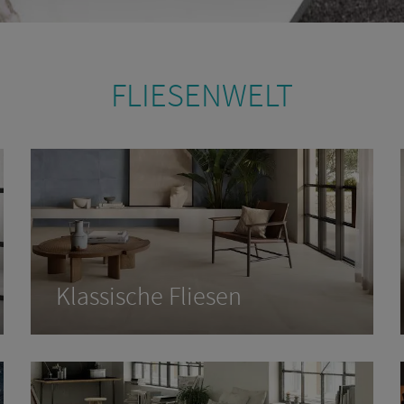
FLIE­SEN­WELT
Klas­si­sche Flie­sen