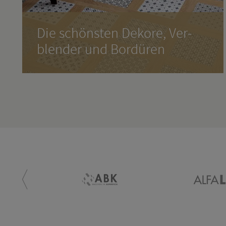
Die schöns­ten De­ko­re, Ver­
blen­der und Bor­dü­ren
Las­sen Sie sich in­spi­rie­ren. Bei uns haben Sie
die beste Aus­wahl.