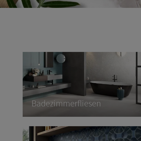
Ba­de­zim­mer­flie­sen