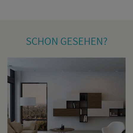
SCHON GE­SE­HEN?