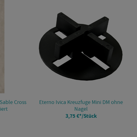
ic Sable Cross
Eter­no Ivica Kreuz­fu­ge Mini DM ohne
iert
Nagel
3,75 €
*
/Stück