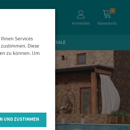
0
Anmelden
Warenkorb
 Ihnen Services
TEIN­OP­TIK
ZU­BE­HÖR
SALE
 zustimmen. Diese
igen zu können. Um
N UND ZUSTIMMEN