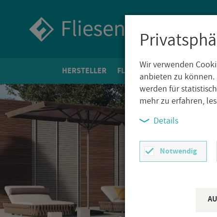
Privatsphä
Wir verwenden Cookie
HER­STEL­LER
FLIE­SEN­WELT
BO­DEN­FLIE­
anbieten zu können. 
werden für statistis
mehr zu erfahren, le
Details
Notwendig
AU