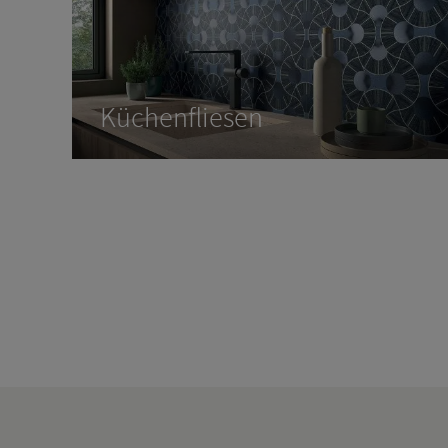
Kü­chen­flie­sen